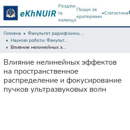
Розділи
Пошук за
та
Статистика
критеріями
колекції
Головна
Факультет радіофізики, біомедичної електроніки та комп’ютерних систем
Наукові роботи. Факультет радіофізики, біомедичної електроніки та комп’ютерних систем
Влияние нелинейных эффектов на пространственное распределение и фокусирование пучков ультразвуковых волн
Влияние нелинейных эффектов
на пространственное
распределение и фокусирование
пучков ультразвуковых волн