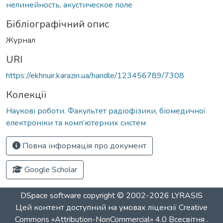
нелинейность
,
акустическое поле
Бібліографічний опис
Журнал
URI
https://ekhnuir.karazin.ua/handle/123456789/7308
Колекції
Наукові роботи. Факультет радіофізики, біомедичної
електроніки та комп’ютерних систем
Повна інформація про документ
Google Scholar
DSpace software
copyright © 2002-2026
LYRASIS
Цей контент доступний на умовах ліцензії
Creative
Commons «Attribution-NonCommercial» 4.0 Всесвітня
.