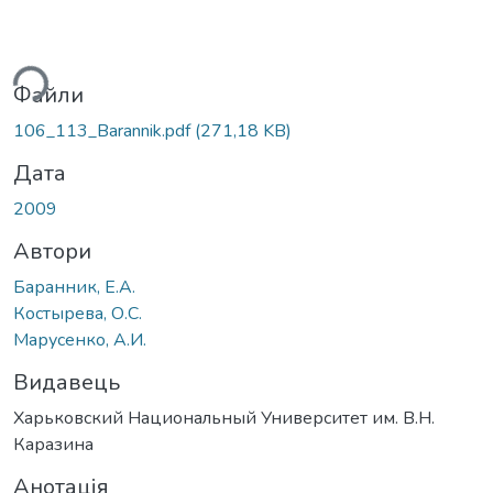
ься...
Файли
106_113_Barannik.pdf
(271,18 KB)
Дата
2009
Автори
Баранник, Е.А.
Костырева, О.С.
Марусенко, А.И.
Видавець
Харьковский Национальный Университет им. В.Н.
Каразина
Анотація