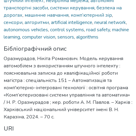
штучний інтелект
,
нейронна мережа
,
автономні
транспортні засоби
,
системи керування
,
безпека на
дорогах
,
машинне навчання
,
комп’ютерний зір
,
сенсори
,
алгоритми
,
artificial intelligence
,
neural network
,
autonomous vehicles
,
control systems
,
road safety
,
machine
learning
,
computer vision
,
sensors
,
algorithms
Бібліографічний опис
Оразмурадов, Нікіта Романович. Модель керування
автомобілем з використанням штучного інтелекту :
пояснювальна записка до кваліфікаційної роботи
магістра : спеціальність 151 – Автоматизація та
комп'ютерно-інтеrровані технолоrії : освітня програма
«Комп’ютеризовані системи управління та автоматика»
/ Н. Р. Оразмурадов ; кер. роботи А. М. Павлов. – Харків :
Харківський національний університет імені В. Н.
Каразіна, 2024. – 70 с.
URI