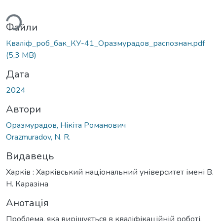
ться...
Файли
Кваліф_роб_бак_КУ-41_Оразмурадов_распознан.pdf
(5,3 MB)
Дата
2024
Автори
Оразмурадов, Нікіта Романович
Orazmuradov, N. R.
Видавець
Харків : Харківський національний університет імені В.
Н. Каразіна
Анотація
Проблема, яка вирішується в кваліфікаційній роботі,