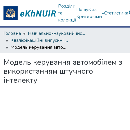
Розділи
Пошук за
та
Статистика
критеріями
колекції
Головна
Навчально-науковий інститут комп'ютерних наук та штучного інтелекту
Кваліфікаційні випускні роботи магістрів. Навчально-науковий інститут комп'ютерних наук та штучного інтелекту
Модель керування автомобілем з використанням штучного інтелекту
Модель керування автомобілем з
використанням штучного
інтелекту