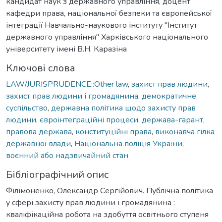
кандидат наук з державного управління, доцент
кафедри права, національної безпеки та європейської
інтеграції Навчально-наукового інституту "Інститут
державного управління" Харківського національного
університету імені В.Н. Каразіна
Ключові слова
LAW/JURISPRUDENCE::Other law
,
захист прав людини
,
захист прав людини і громадянина
,
демократичне
суспільство
,
державна політика щодо захисту прав
людини
,
євроінтеграційні процеси
,
держава-гарант
,
правова держава
,
конституційні права
,
виконавча гілка
державної влади
,
Національна поліція України
,
воєнний або надзвичайний стан
Бібліографічний опис
Філімоненко, Олександр Сергійович. Публічна політика
у сфері захисту прав людини і громадянина :
кваліфікаційна робота на здобуття освітнього ступеня