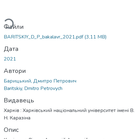
ться...
Файли
BARITSKIY_D_P_bakalavr_2021.pdf
(3,11 MB)
Дата
2021
Автори
Барицький, Дмитро Петрович
Baritskiy, Dmitro Petrovych
Видавець
Харків : Харківський національний університет імені В.
Н. Каразіна
Опис