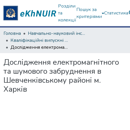
Розділи
Пошук за
та
Статистика
критеріями
колекції
Головна
Навчально-науковий інститут екології, зеленої енергетики та сталого розвитку
Кваліфікаційні випускні роботи бакалаврів. Навчально-науковий інститут екології, зеленої енергетики та сталого розвитку
Дослідження електромагнітного та шумового забруднення в Шевченківському районі м. Харків
Дослідження електромагнітного
та шумового забруднення в
Шевченківському районі м.
Харків