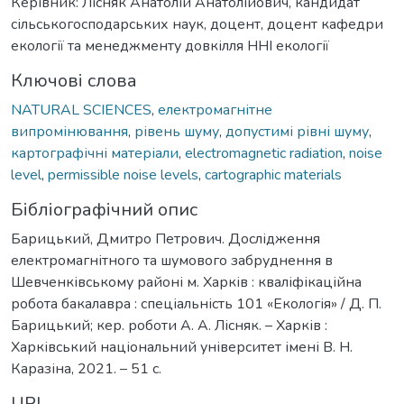
Керівник: Лісняк Анатолій Анатолійович, кандидат
сільськогосподарських наук, доцент, доцент кафедри
екології та менеджменту довкілля ННІ екології
Ключові слова
NATURAL SCIENCES
,
eлектромагнітне
випромінювання
,
рівень шуму
,
допустимі рівні шуму
,
картографічні матеріали
,
electromagnetic radiation
,
noise
level
,
permissible noise levels
,
cartographic materials
Бібліографічний опис
Барицький, Дмитро Петрович. Дослідження
електромагнітного та шумового забруднення в
Шевченківському районі м. Харків : кваліфікаційна
робота бакалавра : спеціальність 101 «Екологія» / Д. П.
Барицький; кер. роботи А. А. Лісняк. – Харків :
Харківський національний університет імені В. Н.
Каразіна, 2021. – 51 с.
URI