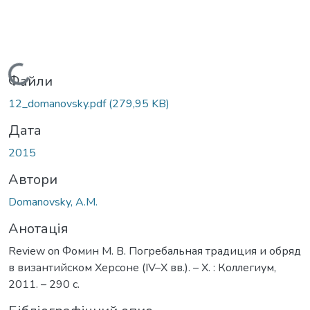
Вантажиться...
Файли
12_domanovsky.pdf
(279,95 KB)
Дата
2015
Автори
Domanovsky, A.M.
Анотація
Review on Фомин М. В. Погребальная традиция и обряд
в византийском Херсоне (IV–X вв.). – Х. : Коллегиум,
2011. – 290 с.