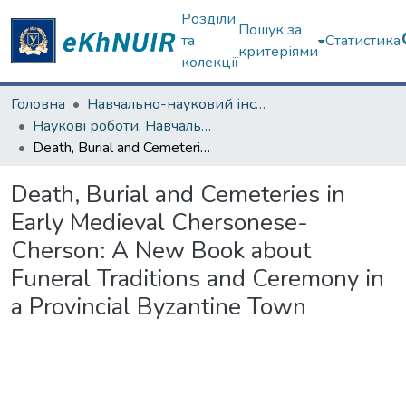
Розділи
Пошук за
та
Статистика
критеріями
колекції
Головна
Навчально-науковий інститут філософії, культурології, політології
Наукові роботи. Навчально-науковий інститут філософії, культурології, політології
Death, Burial and Cemeteries in Early Medieval Chersonese-Cherson: A New Book about Funeral Traditions and Ceremony in a Provincial Byzantine Town
Death, Burial and Cemeteries in
Early Medieval Chersonese-
Cherson: A New Book about
Funeral Traditions and Ceremony in
a Provincial Byzantine Town