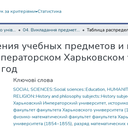
к за критеріями
Статистика
Історія Харківського університету
04. Викладання предметів у Імператорському Харківському університеті
ения учебных предметов и
ператорском Харьковском 
 год
Ключові слова
SOCIAL SCIENCES::Social sciences::Education
,
HUMANITI
RELIGION::History and philosophy subjects::History subjec
Харьковский Императорский университет
,
историк
факультет факультета Харьковского университета 
физико-математический факультет факультета Хар
университета (1854–1855)
,
разряд математических 