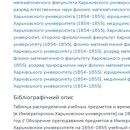
математического факультета Харьковского универс
разряд естественных наук физико-математического
Харьковского университета (1854–1855)
,
юридичес
Харьковского университета (1854–1855)
,
медицинс
Харьковского университета (1854–1855)
,
Харківськ
університет
,
історико-філологічний факультет Харкі
університету (1854–1855)
,
фізико-математичний фа
Харківського університету (1854–1855)
,
розряд мат
фізико-математичного факультету Харківського уні
1855)
,
розряд природничих наук фізико-математич
Харківського університету (1854–1855)
,
юридичний
Харківського університету (1854–1855)
,
медичний ф
Харківського університету (1854–1855)
Бібліографічний опис
Таблица распределения учебных предметов и врем
[в Императорском Харьковском университете] на 
год // Обозрение преподавания предметов в Импер
Харьковском университете на 1854–1855 учебный го