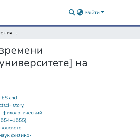
Увійти
Таблица распределения учебных предметов и времени преподавания [в Императорском Харьковском университете] на 1854–1855 учебный год
 времени
университете] на
ES and
ts::History
,
о-филологический
(1854–1855)
,
ьковского
наук физико-