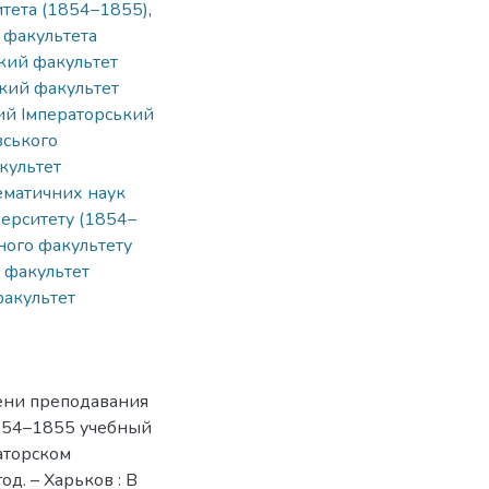
итета (1854–1855)
,
 факультета
кий факультет
кий факультет
ий Імператорський
вського
культет
ематичних наук
верситету (1854–
ного факультету
 факультет
акультет
ени преподавания
1854–1855 учебный
аторском
д. – Харьков : В