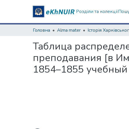
Розділи та колекції
Пошу
Головна
Alma mater
Таблица распредел
преподавания [в Им
1854–1855 учебный
Вантажиться...