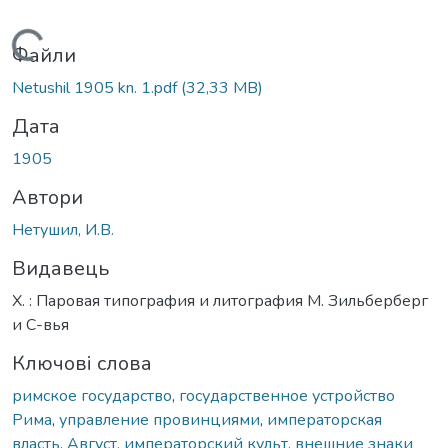
Вантажиться...
Файли
Netushil 1905 kn. 1.pdf
(32,33 MB)
Дата
1905
Автори
Нетушил, И.В.
Видавець
Х. : Паровая типография и литография М. Зильберберг
и С-вья
Ключові слова
римское государство
,
государственное устройство
Рима
,
управление провинциями
,
императорская
власть
,
Август
,
императорский культ
,
внешние знаки