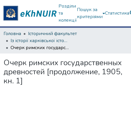
Розділи
Пошук за
та
Статистика
критеріями
колекції
Головна
Історичний факультет
Із історії харківської історичної школи
Очерк римских государственных древностей [продолжение, 1905, кн. 1]
Очерк римских государственных
древностей [продолжение, 1905,
кн. 1]