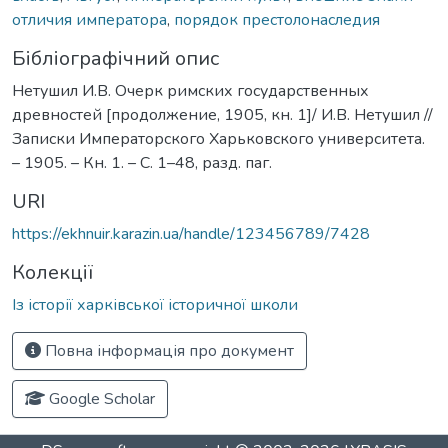
отличия императора
,
порядок престолонаследия
Бібліографічний опис
Нетушил И.В. Очерк римских государственных
древностей [продолжение, 1905, кн. 1]/ И.В. Нетушил //
Записки Императорского Харьковского университета.
– 1905. – Кн. 1. – С. 1–48, разд. паг.
URI
https://ekhnuir.karazin.ua/handle/123456789/7428
Колекції
Із історії харківської історичної школи
Повна інформація про документ
Google Scholar