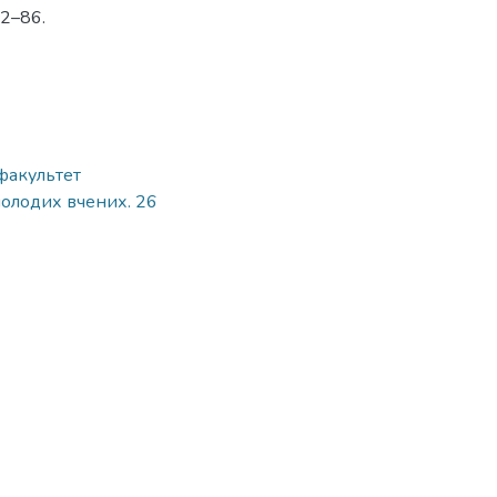
82–86.
 факультет
молодих вчених. 26