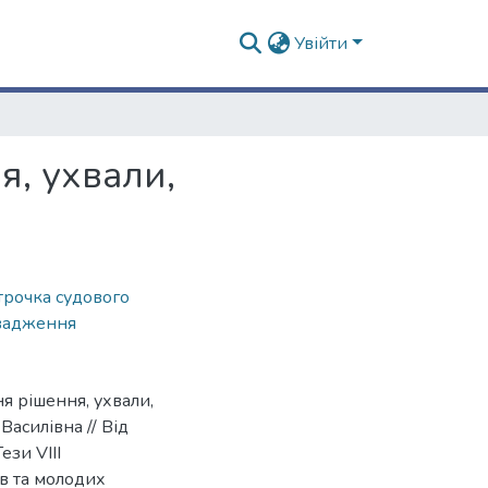
Увійти
, ухвали,
трочка судового
вадження
я рішення, ухвали,
асилівна // Від
ези VIІI
ів та молодих