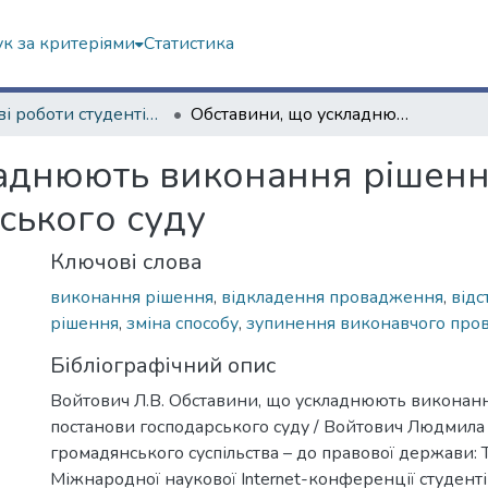
к за критеріями
Статистика
Наукові роботи студентів та аспірантів. Юридичний факультет
Обставини, що ускладнюють виконання рішення, ухвали, постанови господарського суду
аднюють виконання рішення
ського суду
Ключові слова
виконання рішення
,
відкладення провадження
,
відс
рішення
,
зміна способу
,
зупинення виконавчого про
Бібліографічний опис
Войтович Л.В. Обставини, що ускладнюють виконанн
постанови господарського суду / Войтович Людмила В
громадянського суспільства – до правової держави: Т
Міжнародної наукової Internet-конференції студент