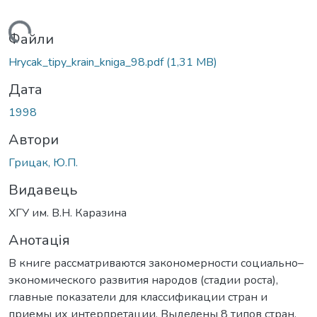
ться...
Файли
Hrycak_tipy_krain_kniga_98.pdf
(1,31 MB)
Дата
1998
Автори
Грицак, Ю.П.
Видавець
ХГУ им. В.Н. Каразина
Анотація
В книге рассматриваются закономерности социально–
экономического развития народов (стадии роста),
главные показатели для классификации стран и
приемы их интерпретации. Выделены 8 типов стран,