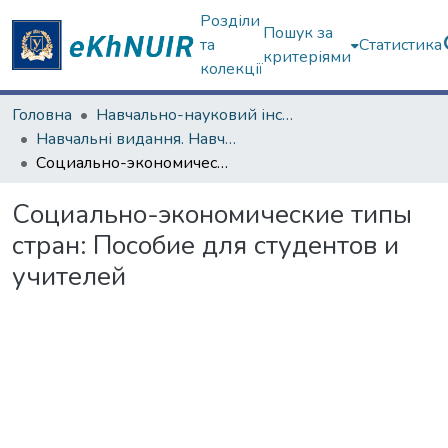
Розділи
Пошук за
та
Статистика
критеріями
колекції
Головна
Навчально-науковий інститут "Каразінський інститут міжнародних відносин та туристичного бізнесу"
Навчальні видання. Навчально-науковий інститут "Каразінський інститут міжнародних відносин та туристичного бізнесу"
Социально-экономические типы стран: Пособие для студентов и учителей
Социально-экономические типы
стран: Пособие для студентов и
учителей