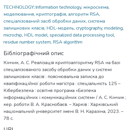
TECHNOLOGY::Information technology
,
мікросхема
,
моделювання
,
криптографія
,
алгоритм RSA
,
спеціалізований засіб обробки даних
,
система
залишкових класів
,
HDL-модель
,
cryptography
,
modeling
,
microchip
,
HDL model
,
specialized data processing tool
,
residue number system
,
RSA algorithm
Бібліографічний опис
Кінчик, А. С. Реалізація криптоалгоритму RSA на базі
спеціалізованого засобу обробки даних у системі
залишкових класів : пояснювальна записка до
кваліфікаційної роботи магістра : спеціальність 125 –
Кібербезпека : освітня програма «Безпека
інформаційних і комунікаційних систем» / А. С. Кінчик ;
кер. роботи В. А. Краснобаєв. – Харків : Харківський
національний університет імені В. Н. Каразіна, 2023. –
78 с.
URI