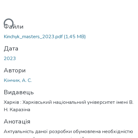
ься...
Файли
Kinchyk_masters_2023.pdf
(1,45 MB)
Дата
2023
Автори
Кінчик, А. С.
Видавець
Харків : Харківський національний університет імені В.
Н. Каразіна
Анотація
Актуальність даної розробки обумовлена необхідністю