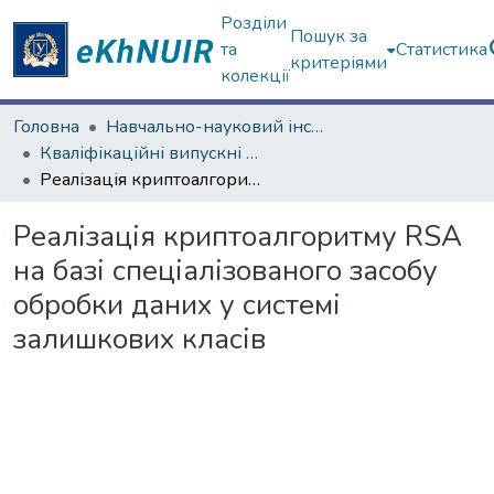
Розділи
Пошук за
та
Статистика
критеріями
колекції
Головна
Навчально-науковий інститут комп'ютерних наук та штучного інтелекту
Кваліфікаційні випускні роботи магістрів. Навчально-науковий інститут комп'ютерних наук та штучного інтелекту
Реалізація криптоалгоритму RSA на базі спеціалізованого засобу обробки даних у системі залишкових класів
Реалізація криптоалгоритму RSA
на базі спеціалізованого засобу
обробки даних у системі
залишкових класів