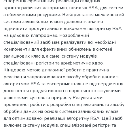
створення ефективних реалізацій складних
криптографічних алгоритмів, таких як RSA, для систем
з обмеженими ресурсами. Використання можливостей
системи залишкових класів дозволить значно
підвищити продуктивність виконання алгоритму RSA
на цільових платформах. Розроблений
спеціалізований засіб має реалізувати всі необхідні
компоненти для ефективних обчислень в системі
залишкових класів, а саме: систему модулів,
спеціалізовані регістри та арифметичне ядро.
Кінцевою метою дипломної роботи є практична
реалізація запропонованого засобу обробки даних з
алгоритмом RSA та експериментальне підтвердження
досягнення продуктивності в порівнянні з існуючими
рішеннями. суттєвого приросту Результатами
проведеної роботи є розробка спеціалізованого засобу
обробки даних на основі системи залишкових класів
для оптимізованої реалізації алгоритму RSA. Цей засіб
включає систему модулів, спеціалізовані регістри та