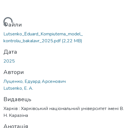
ться...
Файли
Lutsenko_Εduard_Kompiuterna_model_
kontroliu_bakalavr_2025.pdf
(2,22 MB)
Дата
2025
Автори
Луценко, Едуард Арсенович
Lutsenko, E. A.
Видавець
Харків : Харківський національний університет імені В.
Н. Каразіна
Анотація