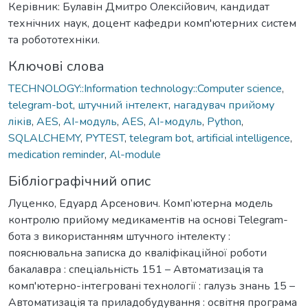
Керівник: Булавін Дмитро Олексійович, кандидат
технічних наук, доцент кафедри комп'ютерних систем
та робототехніки.
Ключові слова
TECHNOLOGY::Information technology::Computer science
,
telegram-bot
,
штучний інтелект
,
нагадувач прийому
ліків
,
AES
,
AI-модуль
,
AES
,
AI-модуль
,
Python
,
SQLALCHEMY
,
PYTEST
,
telegram bot
,
artificial intelligence
,
medication reminder
,
Al-module
Бібліографічний опис
Луценко, Едуард Арсенович. Комп’ютерна модель
контролю прийому медикаментів на основі Telegram-
бота з використанням штучного інтелекту :
пояснювальна записка до кваліфікаційної роботи
бакалавра : спеціальність 151 – Автоматизація та
комп'ютерно-інтегровані технології : галузь знань 15 –
Автоматизація та приладобудування : освітня програма