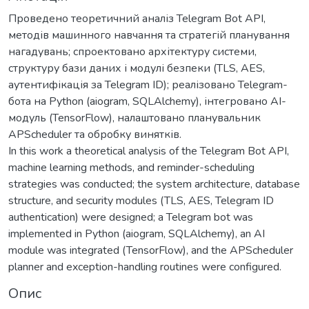
Проведено теоретичний аналіз Telegram Bot API,
методів машинного навчання та стратегій планування
нагадувань; спроектовано архітектуру системи,
структуру бази даних і модулі безпеки (TLS, AES,
аутентифікація за Telegram ID); реалізовано Telegram-
бота на Python (aiogram, SQLAlchemy), інтегровано AI-
модуль (TensorFlow), налаштовано планувальник
APScheduler та обробку винятків.
In this work a theoretical analysis of the Telegram Bot API,
machine learning methods, and reminder-scheduling
strategies was conducted; the system architecture, database
structure, and security modules (TLS, AES, Telegram ID
authentication) were designed; a Telegram bot was
implemented in Python (aiogram, SQLAlchemy), an AI
module was integrated (TensorFlow), and the APScheduler
planner and exception-handling routines were configured.
Опис