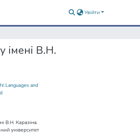
Увійти
 імені В.Н.
N::Languages and
nd
і В.Н. Каразіна.
ьний університет