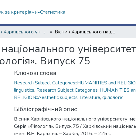
к за критеріями
Статистика
Вісник Харківського університету. Серія "Філологія"
Вісник Харківського національного університету імені В.Н. Каразіна. Серія «Філологія». Випуск 75
 національного університету
ологія». Випуск 75
Ключові слова
Research Subject Categories::HUMANITIES and RELIGIO
linguistics
,
Research Subject Categories::HUMANITIES a
RELIGION::Aesthetic subjects::Literature
,
філологія
Бібліографічний опис
Вісник Харківського національного університету імен
Серія «Філологія». Випуск 75 / Харківський націонал
імені В.Н. Каразіна. – Харків, 2016. – 225 с.