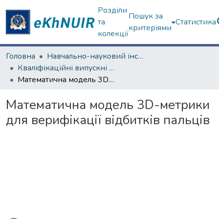
Розділи
Пошук за
та
Статистика
критеріями
колекції
Головна
Навчально-науковий інститут комп'ютерних наук та штучного інтелекту
Кваліфікаційні випускні роботи магістрів. Навчально-науковий інститут комп'ютерних наук та штучного інтелекту
Математична модель 3D-метрики для верифікації відбитків пальців
Математична модель 3D-метрики
для верифікації відбитків пальців