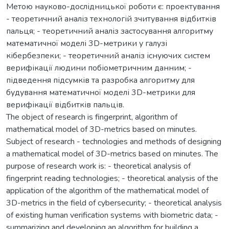
Метою науково-дослідницької роботи є: проектування
- теоретичний аналіз технологій зчитування відбитків
пальця; - теоретичний аналіз застосування алгоритму
математичної моделі 3D-метрики у галузі
кібербезпеки; - теоретичний аналіз існуючих систем
верифікації людини побіометричним данним; -
підведення підсумків та разробка алгоритму для
будування математичної моделі 3D-метрики для
верифікації відбитків пальців.
The object of research is fingerprint, algorithm of
mathematical model of 3D-metrics based on minutes.
Subject of research - technologies and methods of designing
a mathematical model of 3D-metrics based on minutes. The
purpose of research work is: - theoretical analysis of
fingerprint reading technologies; - theoretical analysis of the
application of the algorithm of the mathematical model of
3D-metrics in the field of cybersecurity; - theoretical analysis
of existing human verification systems with biometric data; -
summarizing and developing an algorithm for building a