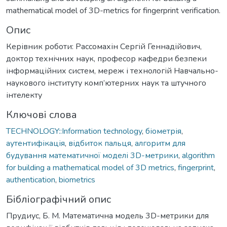
mathematical model of 3D-metrics for fingerprint verification.
Опис
Керівник роботи: Рассомахін Сергій Геннадійович,
доктор технічних наук, професор кафедри безпеки
інформаційних систем, мереж і технологій Навчально-
наукового інституту комп’ютерних наук та штучного
інтелекту
Ключові слова
TECHNOLOGY::Information technology
,
біометрія
,
аутентифікація
,
відбиток пальця
,
алгоритм для
будування математичної моделі 3D-метрики
,
algorithm
for building a mathematical model of 3D metrics
,
fingerprint
,
authentication
,
biometrics
Бібліографічний опис
Прудиус, Б. М. Математична модель 3D-метрики для