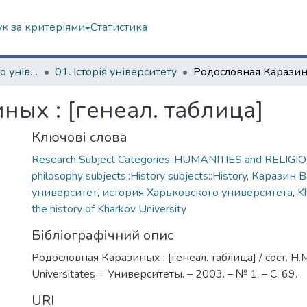
к за критеріями
Статистика
Історія Харківського університету
01. Історія університету
ых : [генеал. таблица]
Ключові слова
Research Subject Categories::HUMANITIES and RELIGION
philosophy subjects::History subjects::History
,
Каразин В
университет
,
история Харьковского университета
,
K
the history of Kharkov University
Бібліографічний опис
Родословная Каразиных : [генеал. таблица] / сост. Н.
Universitates = Университеты. – 2003. – № 1. – С. 69.
URI