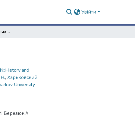
Увійти
Родословная Каразиных : [генеал. таблица]
::History and
.Н.
,
Харьковский
harkov University
,
М. Березюк //