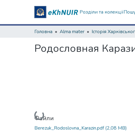
Розділи та колекції
Пошу
Головна
Alma mater
Родословная Каразин
Вантажиться...
Файли
Berezuk_Rodoslovna_Karazin.pdf
(2,08 MB)