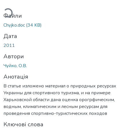
ться...
Файли
Chyjko.doc
(34 KB)
Дата
2011
Автори
Чуйко, О.В.
Анотація
В статье изложено материал о природных ресурсах
Украины для спортивного туризма, и на примере
Харьковской области дана оценка орогрфическим,
водным, климатическим и лесным ресурсам для
проведения спортивно-туристических походов
Ключові слова