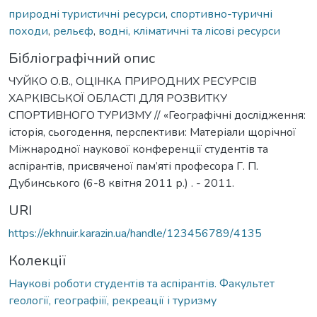
природні туристичні ресурси
,
спортивно-туричні
походи
,
рельєф
,
водні, кліматичні та лісові ресурси
Бібліографічний опис
ЧУЙКО О.В., ОЦІНКА ПРИРОДНИХ РЕСУРСІВ
ХАРКІВСЬКОЇ ОБЛАСТІ ДЛЯ РОЗВИТКУ
СПОРТИВНОГО ТУРИЗМУ // «Географічні дослідження:
історія, сьогодення, перспективи: Матеріали щорічної
Міжнародної наукової конференції студентів та
аспірантів, присвяченої пам’яті професора Г. П.
Дубинського (6-8 квітня 2011 р.) . - 2011.
URI
https://ekhnuir.karazin.ua/handle/123456789/4135
Колекції
Наукові роботи студентів та аспірантів. Факультет
геології, географіії, рекреації і туризму