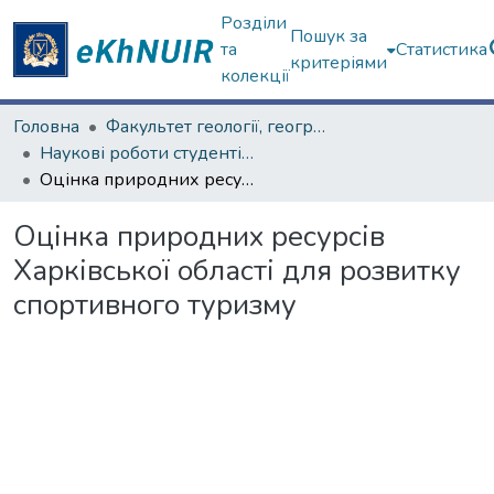
Розділи
Пошук за
та
Статистика
критеріями
колекції
Головна
Факультет геології, географіії, рекреації і туризму
Наукові роботи студентів та аспірантів. Факультет геології, географіії, рекреації і туризму
Оцінка природних ресурсів Харківської області для розвитку спортивного туризму
Оцінка природних ресурсів
Харківської області для розвитку
спортивного туризму