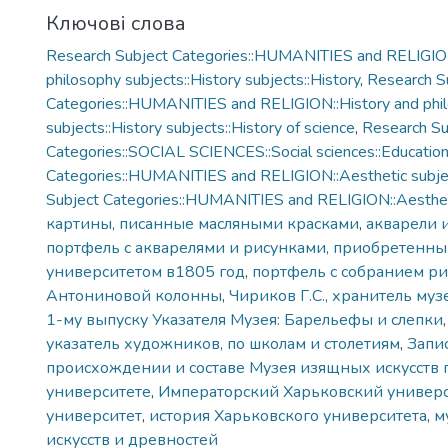
Ключові слова
Research Subject Categories::HUMANITIES and RELIGION
philosophy subjects::History subjects::History
,
Research S
Categories::HUMANITIES and RELIGION::History and phi
subjects::History subjects::History of science
,
Research Su
Categories::SOCIAL SCIENCES::Social sciences::Educatio
Categories::HUMANITIES and RELIGION::Aesthetic subje
Subject Categories::HUMANITIES and RELIGION::Aestheti
картины, писанные масляными красками
,
акварели 
портфель с акварелями и рисунками, приобретенн
университетом в1805 год
,
портфель с собранием ри
Антониновой колонны
,
Чириков Г.С., хранитель муз
1-му выпуску Указателя Музея: Барельефы и слепки
указатель художников, по школам и столетиям
,
Запи
происхождении и составе Музея изящных искусств 
университете
,
Императорский Харьковский универс
университет
,
история Харьковского университета
,
м
искусств и древностей