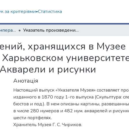
к за критеріями
Статистика
1. Перші видання Імператорського Харківського університету
Указатель произведений, хранящихся в Музее изящных искусств при Императорском Харьковском университете. [Ч.] 2. Живопись. Масляные картины. Акварели и рисунки
ений, хранящихся в Музее
Харьковском университете. 
Акварели и рисунки
Анотація
Настоящий выпуск «Указателя Музея» составляет п
изданного в 1870 году 1-го выпуска (Скульптура: сле
бюстов и под.). В нем описаны картины, развешанны
в числе 280 нумеров и 482 нум. акварелей и рисунк
шести портфелях.
Хранитель Музея Г. С. Чириков.