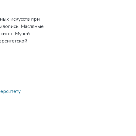
ных искусств при
Живопись. Масляные
ситет. Музей
верситетской
верситету