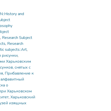
::History and
ubject
losophy
bject
n
,
Research Subject
cts
,
Research
c subjects::Art
,
и рисунки
,
ыми Харьковским
сунков, снятых с
ея
,
Прибавление к
,
алфавитный
ска о
при Харьковском
итет
,
Харьковский
узей изящных