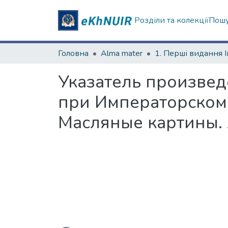
Розділи та колекції
Пошу
Головна
Alma mater
Указатель произвед
при Императорском 
Масляные картины. 