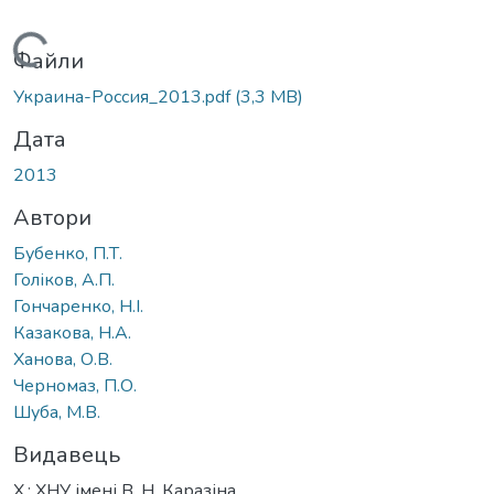
Вантажиться...
Файли
Украина-Россия_2013.pdf
(3,3 MB)
Дата
2013
Автори
Бубенко, П.Т.
Голіков, А.П.
Гончаренко, Н.І.
Казакова, Н.А.
Ханова, О.В.
Черномаз, П.О.
Шуба, М.В.
Видавець
Х.: ХНУ імені В. Н. Каразіна