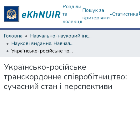
Розділи
Пошук за
та
Статистика
критеріями
колекції
Головна
Навчально-науковий інститут "Каразінський інститут міжнародних відносин та туристичного бізнесу"
Наукові видання. Навчально-науковий інститут "Каразінський інститут міжнародних відносин та туристичного бізнесу"
Українсько-російське транскордонне співробітництво: сучасний стан і перспективи
Українсько-російське
транскордонне співробітництво:
сучасний стан і перспективи