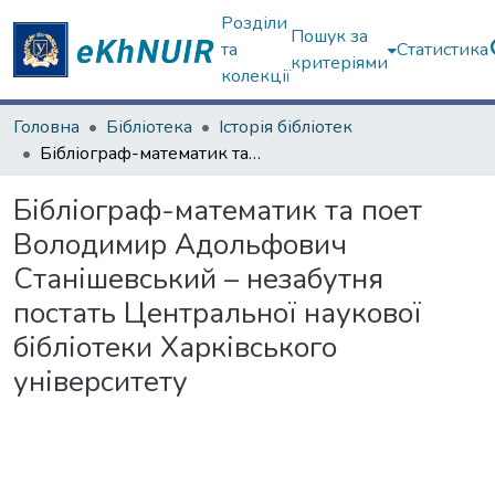
Розділи
Пошук за
та
Статистика
критеріями
колекції
Головна
Бібліотека
Історія бібліотек
Бібліограф-математик та поет Володимир Адольфович Станішевський – незабутня постать Центральної наукової бібліотеки Харківського університету
Бібліограф-математик та поет
Володимир Адольфович
Станішевський – незабутня
постать Центральної наукової
бібліотеки Харківського
університету