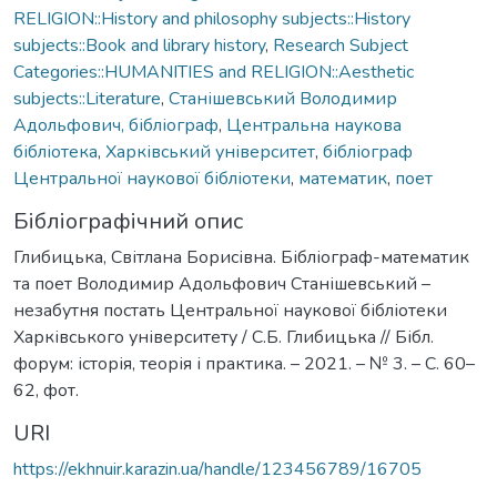
RELIGION::History and philosophy subjects::History
subjects::Book and library history
,
Research Subject
Categories::HUMANITIES and RELIGION::Aesthetic
subjects::Literature
,
Станішевський Володимир
Адольфович, бібліограф
,
Центральна наукова
бібліотека
,
Харківський університет
,
бібліограф
Центральної наукової бібліотеки
,
математик
,
поет
Бібліографічний опис
Глибицька, Світлана Борисівна. Бібліограф-математик
та поет Володимир Адольфович Станішевський –
незабутня постать Центральної наукової бібліотеки
Харківського університету / С.Б. Глибицька // Бібл.
форум: історія, теорія і практика. – 2021. – № 3. – С. 60–
62, фот.
URI
https://ekhnuir.karazin.ua/handle/123456789/16705