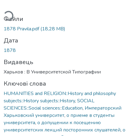
ажиться...
Файли
1878 Pravila.pdf
(18,28 MB)
Дата
1878
Видавець
Харьков : В Университетской Типографии
Ключові слова
HUMANITIES and RELIGION::History and philosophy
subjects::History subjects::History
,
SOCIAL
SCIENCES::Social sciences::Education
,
Императорский
Харьковский университет
,
о приеме в студенты
университета
,
о допущении к посещению
университетских лекций посторонних слушателей
,
о