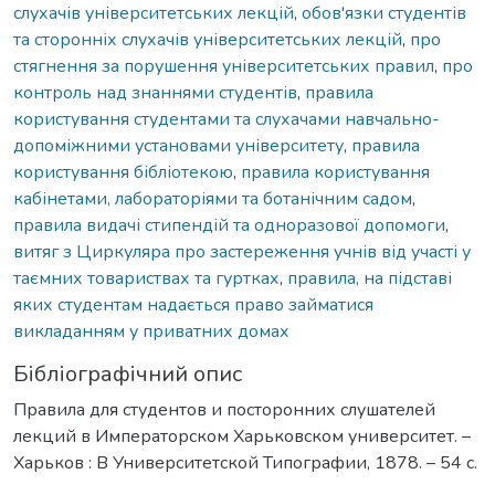
слухачів університетських лекцій
,
обов'язки студентів
та сторонніх слухачів університетських лекцій
,
про
стягнення за порушення університетських правил
,
про
контроль над знаннями студентів
,
правила
користування студентами та слухачами навчально-
допоміжними установами університету
,
правила
користування бібліотекою
,
правила користування
кабінетами, лабораторіями та ботанічним садом
,
правила видачі стипендій та одноразової допомоги
,
витяг з Циркуляра про застереження учнів від участі у
таємних товариствах та гуртках
,
правила, на підставі
яких студентам надається право займатися
викладанням у приватних домах
Бібліографічний опис
Правила для студентов и посторонних слушателей
лекций в Императорском Харьковском университет. –
Харьков : В Университетской Типографии, 1878. – 54 с.