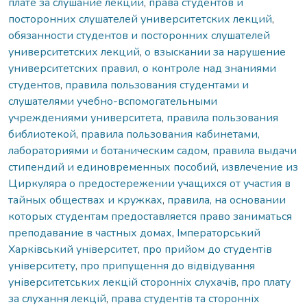
плате за слушание лекций
,
права студентов и
посторонних слушателей университетских лекций
,
обязанности студентов и посторонних слушателей
университетских лекций
,
о взыскании за нарушение
университетских правил
,
о контроле над знаниями
студентов
,
правила пользования студентами и
слушателями учебно-вспомогательными
учреждениями университета
,
правила пользования
библиотекой
,
правила пользования кабинетами,
лабораториями и ботаническим садом
,
правила выдачи
стипендий и единовременных пособий
,
извлечение из
Циркуляра о предостережении учащихся от участия в
тайных обществах и кружках
,
правила, на основании
которых студентам предоставляется право заниматься
преподавание в частных домах
,
Імператорський
Харківський університет
,
про прийом до студентів
університету
,
про припущення до відвідування
університетських лекцій сторонніх слухачів
,
про плату
за слухання лекцій
,
права студентів та сторонніх