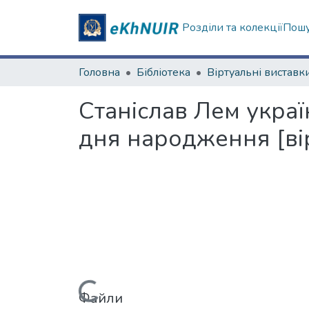
Розділи та колекції
Пошу
Головна
Бібліотека
Віртуальні виставк
Станіслав Лем украї
дня народження [ві
Файли