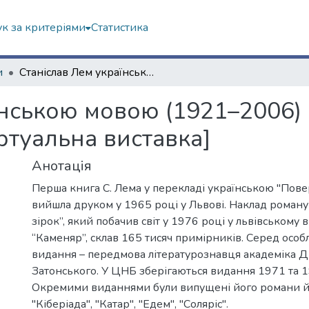
к за критеріями
Статистика
и
Станіслав Лем українською мовою (1921–2006) : До 100-річчя від дня народження [віртуальна виставка]
нською мовою (1921–2006) :
ртуальна виставка]
Анотація
Перша книга С. Лема у перекладі українською "Пове
вийшла друком у 1965 році у Львові. Наклад роман
зірок”, який побачив світ у 1976 році у львівському
“Каменяр”, склав 165 тисяч примірників. Серед особ
видання – передмова літературознавця академіка 
Затонського. У ЦНБ зберігаються видання 1971 та 1
Окремими виданнями були випущені його романи й 
"Кіберіада", "Катар", "Едем", "Соляріс".