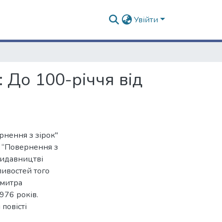
Увійти
 До 100-річчя від
рнення з зірок"
у “Повернення з
 видавництві
ливостей того
Дмитра
976 років.
повісті