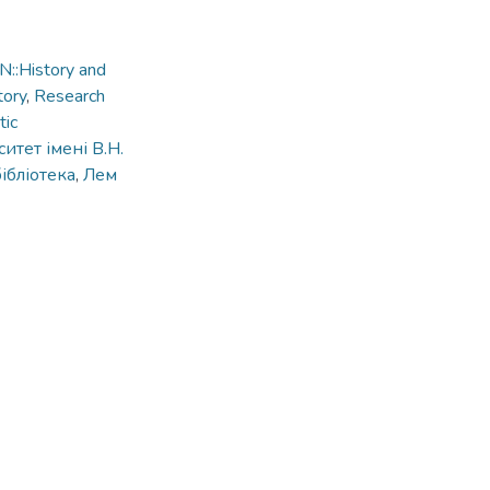
::History and
tory
,
Research
tic
итет імені В.Н.
ібліотека
,
Лем