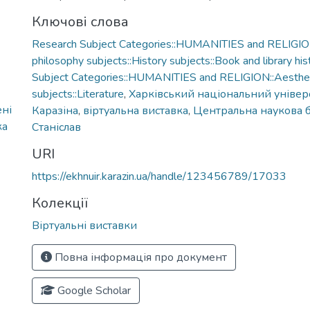
Ключові слова
Research Subject Categories::HUMANITIES and RELIGION
philosophy subjects::History subjects::Book and library his
Subject Categories::HUMANITIES and RELIGION::Aesthe
subjects::Literature
,
Харківський національний універс
ені
Каразіна
,
віртуальна виставка
,
Центральна наукова б
ка
Станіслав
URI
https://ekhnuir.karazin.ua/handle/123456789/17033
Колекції
Віртуальні виставки
Повна інформація про документ
Google Scholar