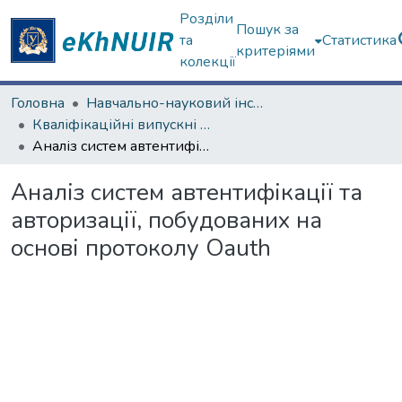
Розділи
Пошук за
та
Статистика
критеріями
колекції
Головна
Навчально-науковий інститут комп'ютерних наук та штучного інтелекту
Кваліфікаційні випускні роботи бакалаврів. Навчально-науковий інститут комп'ютерних наук та штучного інтелекту
Аналіз систем автентифікації та авторизації, побудованих на основі протоколу Oauth
Аналіз систем автентифікації та
авторизації, побудованих на
основі протоколу Oauth