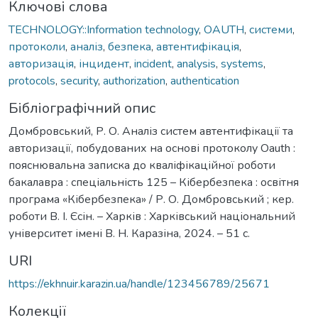
Ключові слова
TECHNOLOGY::Information technology
,
OAUTH
,
системи
,
протоколи
,
аналіз
,
безпека
,
автентифікація
,
авторизація
,
інцидент
,
incident
,
analysis
,
systems
,
protocols
,
security
,
authorization
,
authentication
Бібліографічний опис
Домбровський, Р. О. Аналіз систем автентифікації та
авторизації, побудованих на основі протоколу Oauth :
пояснювальна записка до кваліфікаційної роботи
бакалавра : спеціальність 125 – Кібербезпека : освітня
програма «Кібербезпека» / Р. О. Домбровський ; кер.
роботи В. І. Єсін. – Харків : Харківський національний
університет імені В. Н. Каразіна, 2024. – 51 с.
URI
https://ekhnuir.karazin.ua/handle/123456789/25671
Колекції