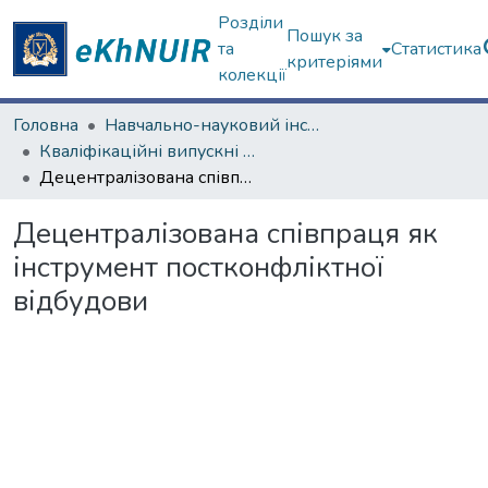
Розділи
Пошук за
та
Статистика
критеріями
колекції
Головна
Навчально-науковий інститут "Інститут державного управління"
Кваліфікаційні випускні роботи магістрів. Інститут державного управління
Децентралізована співпраця як інструмент постконфліктної відбудови
Децентралізована співпраця як
інструмент постконфліктної
відбудови