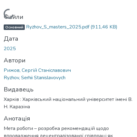
Вантажиться...
Файли
Ryzhov_S_masters_2025.pdf
(911,46 KB)
Основний
Дата
2025
Автори
Рижов, Сергій Станіславович
Ryzhov, Serhii Stanislavovych
Видавець
Харків : Харківський національний університет імені В.
Н. Каразіна
Анотація
Мета роботи – розробка рекомендацій щодо
впровадження децентралізованої співпраці як