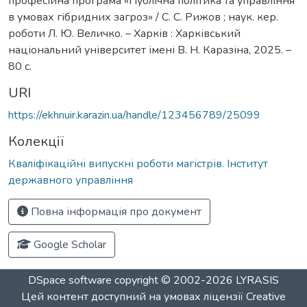
професійна програма «Публічна політика та управління
в умовах гібридних загроз» / С. С. Рижов ; наук. кер.
роботи Л. Ю. Величко. – Харків : Харківський
національний університет імені В. Н. Каразіна, 2025. –
80 с.
URI
https://ekhnuir.karazin.ua/handle/123456789/25099
Колекції
Кваліфікаційні випускні роботи магістрів. Інститут
державного управління
Повна інформація про документ
Google Scholar
DSpace software
copyright © 2002-2026
LYRASIS
Цей контент доступний на умовах ліцензії
Creative