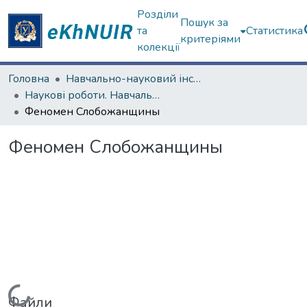
Розділи
Пошук за
та
Статистика
критеріями
колекції
Головна
Навчально-науковий інститут "Каразінський інститут міжнародних відносин та туристичного бізнесу"
Наукові роботи. Навчально-науковий інститут "Каразінський інститут міжнародних відносин та туристичного бізнесу"
Феномен Слобожанщины
Феномен Слобожанщины
Вантажиться...
Файли