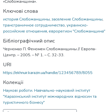
«Слобожанщина».
Ключові слова
история Слобожанщины
,
заселение Слобожанщины
,
трансграничное сотрудничество
,
украинско-
российские отношения
,
еврорегион "Слобожанщина"
Бібліографічний опис
Черномаз П. Феномен Слобожанщины // Европа-
Центр. – 2005. – № 1. – С. 32-33.
URI
https://ekhnuir.karazin.ua/handle/123456789/8055
Колекції
Наукові роботи. Навчально-науковий інститут
"Каразінський інститут міжнародних відносин та
туристичного бізнесу"