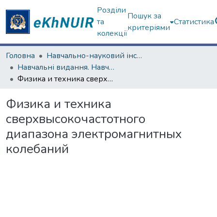
Розділи
Пошук за
та
Статистика
критеріями
колекції
Головна
Навчально-науковий інститут "Фізико-технічний факультет"
Навчальні видання. Навчально-науковий інститут "Фізико-технічний факультет"
Физика и техника сверхвысокочастотного диапазона электромагнитных колебаний
Физика и техника
сверхвысокочастотного
диапазона электромагнитных
колебаний