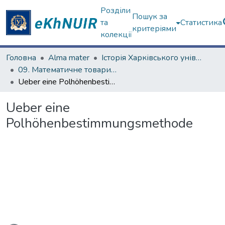
Розділи
Пошук за
та
Статистика
критеріями
колекції
Головна
Alma mater
Історія Харківського університету
09. Математичне товариство (з 1879 р.)
Uеber eine Polhöhenbestimmungsmethode
Uеber eine
Polhöhenbestimmungsmethode