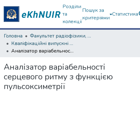
Розділи
Пошук за
та
Статистика
критеріями
колекції
Головна
Факультет радіофізики, біомедичної електроніки та комп’ютерних систем
Кваліфікаційні випускні роботи магістрів. Факультет радіофізики, біомедичної електроніки та комп’ютерних систем
Аналізатор варіабельності серцевого ритму з функцією пульсоксиметрії
Аналізатор варіабельності
серцевого ритму з функцією
пульсоксиметрії