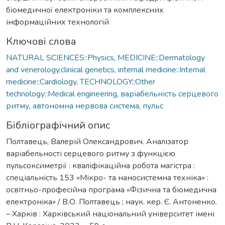
біомедичної електроніки та комплексних
інформаційних технологій
Ключові слова
NATURAL SCIENCES::Physics
,
MEDICINE::Dermatology
and venerology,clinical genetics, internal medicine::Internal
medicine::Cardiology
,
TECHNOLOGY::Other
technology::Medical engineering
,
варіабельність серцевого
ритму
,
автономна нервова система
,
пульс
Бібліографічний опис
Полтавець, Валерій Олександрович. Аналізатор
варіабельності серцевого ритму з функцією
пульсоксиметрії : кваліфікаційна робота магістра :
спеціальність 153 «Мікро- та наносистемна техніка» :
освітньо-професійна програма «Фізична та біомедична
електроніка» / В.О. Полтавець ; наук. кер. Є. Антоненко.
– Харків : Харківський національний університет імені