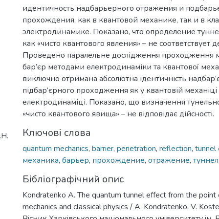
идентичность надбарьерного отражения и подбарь
прохождения, как в квантовой механике, так и в кл
электродинамике. Показано, что определение тунн
как «чисто квантового явления» – не соответствует 
Проведено паралельне дослідження проходження ма
бар’єр методами електродинаміки та квантової мех
виключно отримана абсолютна ідентичність надбар’є
підбар’єрного проходження як у квантовій механіці т
електродинаміці. Показано, що визначення тунельн
«чисто квантового явища» – не відповідає дійсності.
Ключові слова
.Н.
quantum mechanics
,
barrier
,
penetration
,
reflection
,
tunnel 
механика
,
барьер
,
прохождение
,
отражение
,
тунне
Бібліографічний опис
Kondratenko A. The quantum tunnel effect from the point
mechanics and classical physics / A. Kondratenko, V. Koste
Вiсник Харкiвського нацiонального унiверситету iм. В.