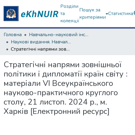
Розділи
Пошук за
та
Статистика
критеріями
колекції
Головна
Навчально-науковий інститут "Каразінський інститут міжнародних відносин та туристичного бізнесу"
Наукові видання. Навчально-науковий інститут "Каразінський інститут міжнародних відносин та туристичного бізнесу"
Стратегічні напрями зовнішньої політики і дипломатії країн світу : матеріали VІ Всеукраїнського науково-практичного круглого столу, 21 листоп. 2024 р., м. Харків [Електронний ресурс]
Стратегічні напрями зовнішньої
політики і дипломатії країн світу :
матеріали VІ Всеукраїнського
науково-практичного круглого
столу, 21 листоп. 2024 р., м.
Харків [Електронний ресурс]