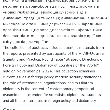
політики та дипломатії України: історія, сучасність та
перспективи; трансформація публічної дипломатії в
умовах глобалізації; еволюція сучасних видів
дипломатії: традиції та новації; дипломатичні відносини
між Україною та іншими державами і міжнародними
організаціями; цифрова дипломатія та інформаційна
безпека; підготовка дипломатичних кадрів у країнах
світу: досвід для України.
The collection of abstracts includes scientific materials from
the reports presented by participants of the VI All-Ukrainian
Scientific and Practical Round Table "Strategic Directions of
Foreign Policy and Diplomacy of Countries of the World",
held on November 21, 2024. This collection examines
current issues in foreign policy, modern security challenges,
the role of international organizations, and multilateral
diplomacy in the context of contemporary geopolitical
dynamics. It is intended for scientists, diplomats, students,
and all those interested in foreign policy and diplomacy.