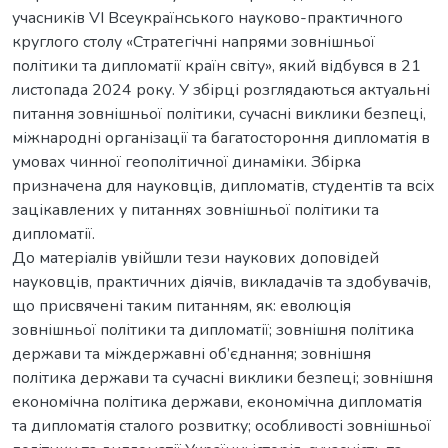
учасників VI Всеукраїнського науково-практичного
круглого столу «Стратегічні напрями зовнішньої
політики та дипломатії країн світу», який відбувся в 21
листопада 2024 року. У збірці розглядаються актуальні
питання зовнішньої політики, сучасні виклики безпеці,
міжнародні організації та багатостороння дипломатія в
умовах чинної геополітичної динаміки. Збірка
призначена для науковців, дипломатів, студентів та всіх
зацікавлених у питаннях зовнішньої політики та
дипломатії.
До матеріалів увійшли тези наукових доповідей
науковців, практичних діячів, викладачів та здобувачів,
що присвячені таким питанням, як: еволюція
зовнішньої політики та дипломатії; зовнішня політика
держави та міждержавні об’єднання; зовнішня
політика держави та сучасні виклики безпеці; зовнішня
економічна політика держави, економічна дипломатія
та дипломатія сталого розвитку; особливості зовнішньої