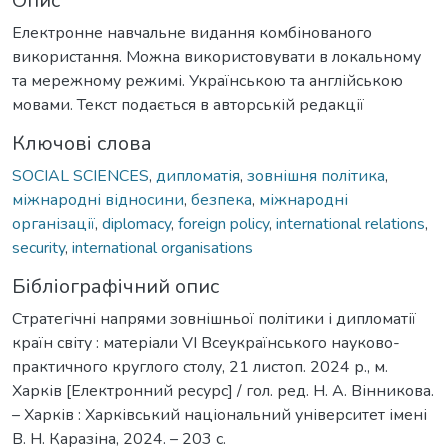
Опис
Електронне навчальне видання комбінованого
використання. Можна використовувати в локальному
та мережному режимі. Українською та англійською
мовами. Текст подається в авторській редакції
Ключові слова
SOCIAL SCIENCES
,
дипломатія
,
зовнішня політика
,
міжнародні відносини
,
безпека
,
міжнародні
організації
,
diplomacy
,
foreign policy
,
international relations
,
security
,
international organisations
Бібліографічний опис
Стратегічні напрями зовнішньої політики і дипломатії
країн світу : матеріали VІ Всеукраїнського науково-
практичного круглого столу, 21 листоп. 2024 р., м.
Харків [Електронний ресурс] / гол. ред. Н. А. Вінникова.
– Харків : Харківський національний університет імені
В. Н. Каразіна, 2024. – 203 с.