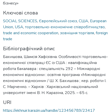
бізнесу»
Ключові слова
SOCIAL SCIENCES
,
Європейський союз
,
США
,
European
Union
,
USA
,
торговельно-економічне співробітництво
,
trade and economic cooperation
,
зовнішня торгівля
,
foreign
trade
Бібліографічний опис
Бахишова, Шамсія Хафізівна. Особливості торговельно-
економічної співпраці ЄС із США : кваліфікаційна
робота бакалавра : спеціальність 292 – Міжнародні
економічні відносини : освітня програма «Міжнародні
економічні відносини» / Ш. Х. Бахишова ; кер. роботи І.
С. Марченко. – Харків : Харківський національний
університет імені В. Н. Каразіна, 2025. – 65 с.
URI
https://ekhnuir.karazin.ua/handle/123456789/23417