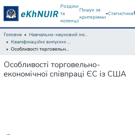
Розділи
Пошук за
та
Статистика
критеріями
колекції
Головна
Навчально-науковий інститут "Каразінський інститут міжнародних відносин та туристичного бізнесу"
Кваліфікаційні випускні роботи бакалаврів. Навчально-науковий інститут "Каразінський інститут міжнародних відносин та туристичного бізнесу"
Особливості торговельно-економічної співпраці ЄС із США
Особливості торговельно-
економічної співпраці ЄС із США