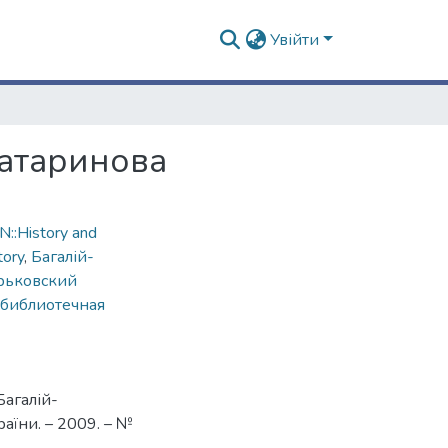
Увійти
Татаринова
::History and
tory
,
Багалій-
рьковский
 библиотечная
Багалій-
аїни. – 2009. – №