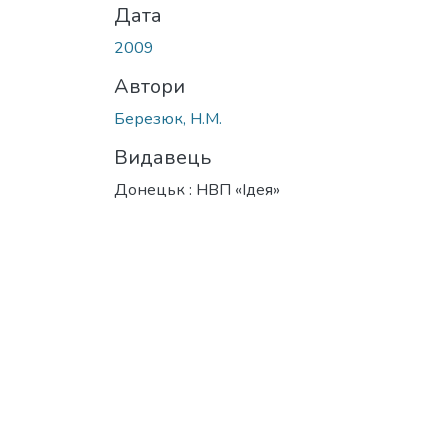
Дата
2009
Автори
Березюк, Н.М.
Видавець
Донецьк : НВП «Ідея»