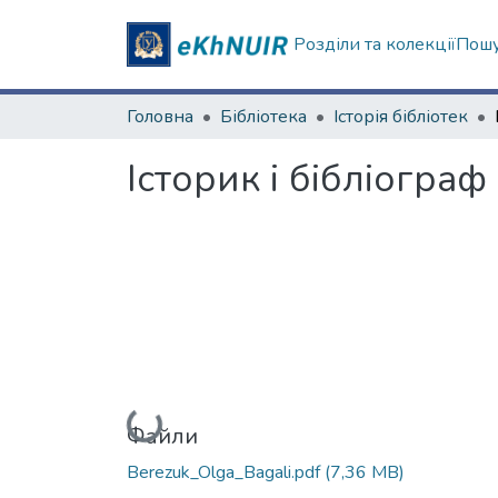
Розділи та колекції
Пошу
Головна
Бібліотека
Історія бібліотек
Історик і бібліогра
Вантажиться...
Файли
Berezuk_Olga_Bagali.pdf
(7,36 MB)