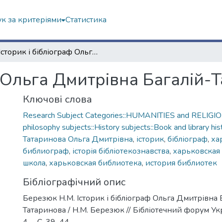
к за критеріями
Статистика
Історик і бібліограф Ольга Дмитрівна Багалій-Татаринова
ф Ольга Дмитрівна Багалій-
Ключові слова
Research Subject Categories::HUMANITIES and RELIGION
philosophy subjects::History subjects::Book and library his
Татаринова Ольга Дмитрівна
,
історик
,
бібліограф
,
ха
библиограф
,
історія бібліотекознавства
,
харьковская
школа
,
харьковская библиотека
,
история библиотек
Бібліографічний опис
Березюк Н.М. Історик і бібліограф Ольга Дмитрівна 
Татаринова / Н.М. Березюк // Бібліотечний форум Укр