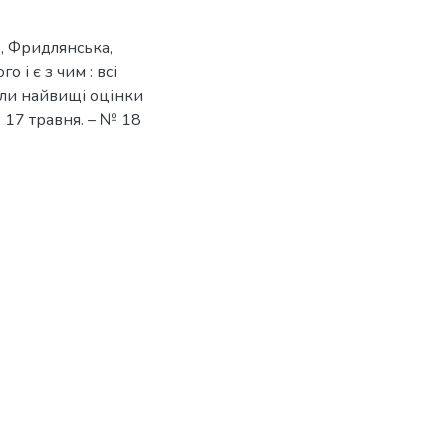
, Фридлянська,
 і є з чим : всі
али найвищі оцінки
, 17 травня. – № 18