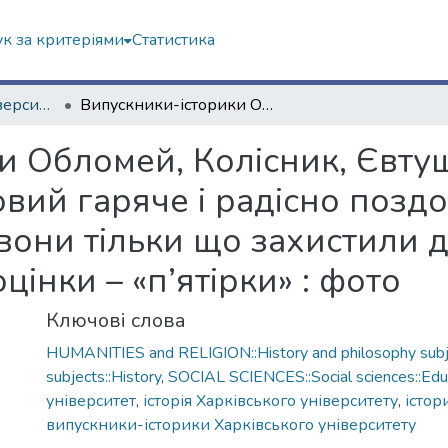
к за критеріями
Статистика
2. Харківський університет у фотографіях
Випускники-історики Обломей, Колісник, Євтушенко, Фридлянська, Мозговий гаряче і радісно поздоровляють один одного і є з чим: всі вони тільки що захистили дипломні роботи і одержали найвищі оцінки – «п’ятірки» : фото
и Обломей, Колісник, Євту
вий гаряче і радісно позд
і вони тільки що захистили 
інки – «п’ятірки» : фото
Ключові слова
HUMANITIES and RELIGION::History and philosophy subje
subjects::History
,
SOCIAL SCIENCES::Social sciences::Edu
університет
,
історія Харківського університету
,
істор
випускники-історики Харківського університету