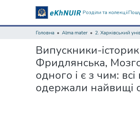
Розділи та колекції
Пошу
Головна
Alma mater
Випускники-історик
Фридлянська, Мозго
одного і є з чим: вс
одержали найвищі оц