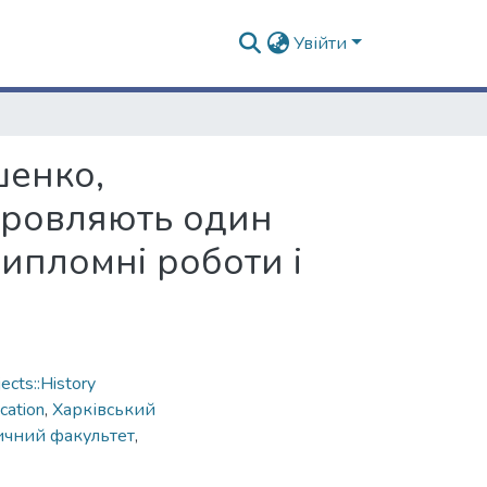
Увійти
шенко,
оровляють один
дипломні роботи і
cts::History
cation
,
Харківський
ичний факультет
,