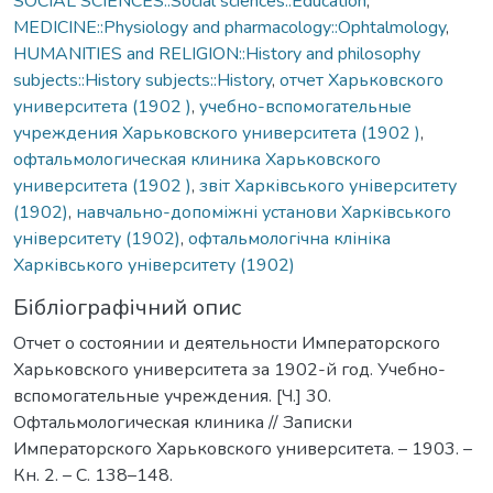
SOCIAL SCIENCES::Social sciences::Education
,
MEDICINE::Physiology and pharmacology::Ophtalmology
,
HUMANITIES and RELIGION::History and philosophy
subjects::History subjects::History
,
отчет Харьковского
университета (1902 )
,
учебно-вспомогательные
учреждения Харьковского университета (1902 )
,
офтальмологическая клиника Харьковского
университета (1902 )
,
звіт Харківського університету
(1902)
,
навчально-допоміжні установи Харківського
університету (1902)
,
офтальмологічна клініка
Харківського університету (1902)
Бібліографічний опис
Отчет о состоянии и деятельности Императорского
Харьковского университета за 1902-й год. Учебно-
вспомогательные учреждения. [Ч.] 30.
Офтальмологическая клиника // Записки
Императорского Харьковского университета. – 1903. –
Кн. 2. – С. 138–148.