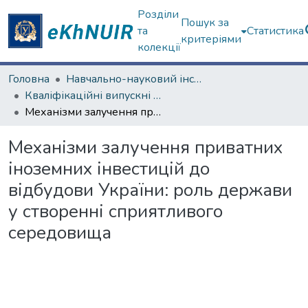
Розділи
Пошук за
та
Статистика
критеріями
колекції
Головна
Навчально-науковий інститут "Інститут державного управління"
Кваліфікаційні випускні роботи магістрів. Інститут державного управління
Механізми залучення приватних іноземних інвестицій до відбудови України: роль держави у створенні сприятливого середовища
Механізми залучення приватних
іноземних інвестицій до
відбудови України: роль держави
у створенні сприятливого
середовища