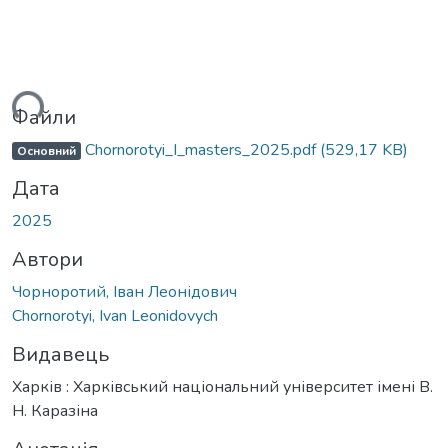
ься...
Файли
Chornorotyi_I_masters_2025.pdf
(529,17 KB)
Основний
Дата
2025
Автори
Чорноротий, Іван Леонідович
Chornorotyi, Ivan Leonidovych
Видавець
Харків : Харківський національний університет імені В.
Н. Каразіна