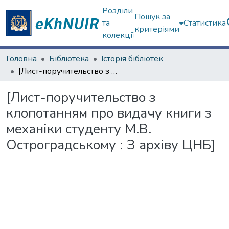
Розділи
Пошук за
та
Статистика
критеріями
колекції
Головна
Бібліотека
Історія бібліотек
[Лист-поручительство з клопотанням про видачу книги з механіки студенту М.В. Остроградському : З архіву ЦНБ]
[Лист-поручительство з
клопотанням про видачу книги з
механіки студенту М.В.
Остроградському : З архіву ЦНБ]