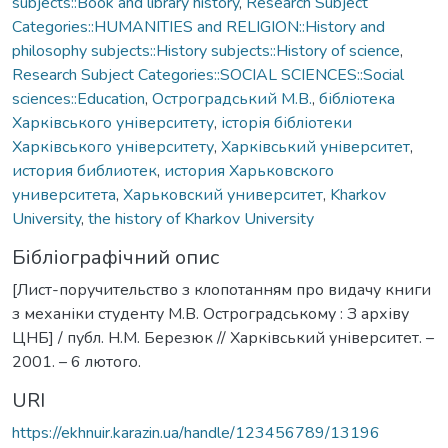
subjects::Book and library history
,
Research Subject
Categories::HUMANITIES and RELIGION::History and
philosophy subjects::History subjects::History of science
,
Research Subject Categories::SOCIAL SCIENCES::Social
sciences::Education
,
Остроградський М.В.
,
бібліотека
Харківського університету
,
історія бібліотеки
Харківського університету
,
Харківський університет
,
история библиотек
,
история Харьковского
университета
,
Харьковский университет
,
Kharkov
University
,
the history of Kharkov University
Бібліографічний опис
[Лист-поручительство з клопотанням про видачу книги
з механіки студенту М.В. Остроградському : З архіву
ЦНБ] / публ. Н.М. Березюк // Харківський університет. –
2001. – 6 лютого.
URI
https://ekhnuir.karazin.ua/handle/123456789/13196