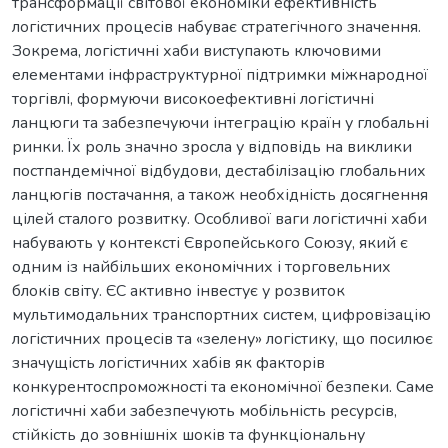
трансформації світової економіки ефективність
логістичних процесів набуває стратегічного значення.
Зокрема, логістичні хаби виступають ключовими
елементами інфраструктурної підтримки міжнародної
торгівлі, формуючи високоефективні логістичні
ланцюги та забезпечуючи інтеграцію країн у глобальні
ринки. Їх роль значно зросла у відповідь на виклики
постпандемічної відбудови, дестабілізацію глобальних
ланцюгів постачання, а також необхідність досягнення
цілей сталого розвитку. Особливої ваги логістичні хаби
набувають у контексті Європейського Союзу, який є
одним із найбільших економічних і торговельних
блоків світу. ЄС активно інвестує у розвиток
мультимодальних транспортних систем, цифровізацію
логістичних процесів та «зелену» логістику, що посилює
значущість логістичних хабів як факторів
конкурентоспроможності та економічної безпеки. Саме
логістичні хаби забезпечують мобільність ресурсів,
стійкість до зовнішніх шоків та функціональну