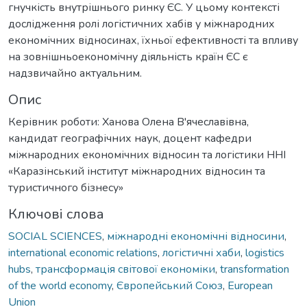
гнучкість внутрішнього ринку ЄС. У цьому контексті
дослідження ролі логістичних хабів у міжнародних
економічних відносинах, їхньої ефективності та впливу
на зовнішньоекономічну діяльність країн ЄС є
надзвичайно актуальним.
Опис
Керівник роботи: Ханова Олена В'ячеславівна,
кандидат географічних наук, доцент кафедри
міжнародних економічних відносин та логістики ННІ
«Каразінський інститут міжнародних відносин та
туристичного бізнесу»
Ключові слова
SOCIAL SCIENCES
,
міжнародні економічні відносини
,
international economic relations
,
логістичні хаби
,
logistics
hubs
,
трансформація світової економіки
,
transformation
of the world economy
,
Європейський Союз
,
European
Union