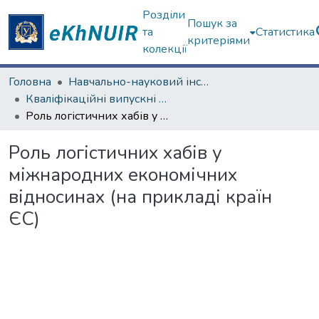
Розділи
Пошук за
та
Статистика
критеріями
колекції
Головна
Навчально-науковий інститут "Каразінський інститут міжнародних відносин та туристичного бізнесу"
Кваліфікаційні випускні роботи магістрів. Навчально-науковий інститут "Каразінський інститут міжнародних відносин та туристичного бізнесу"
Роль логістичних хабів у міжнародних економічних відносинах (на прикладі країн ЄС)
Роль логістичних хабів у
міжнародних економічних
відносинах (на прикладі країн
ЄС)