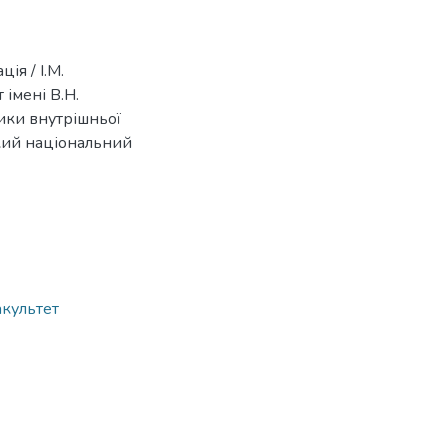
ія / І.М.
імені В.Н.
ики внутрішньої
ський національний
акультет