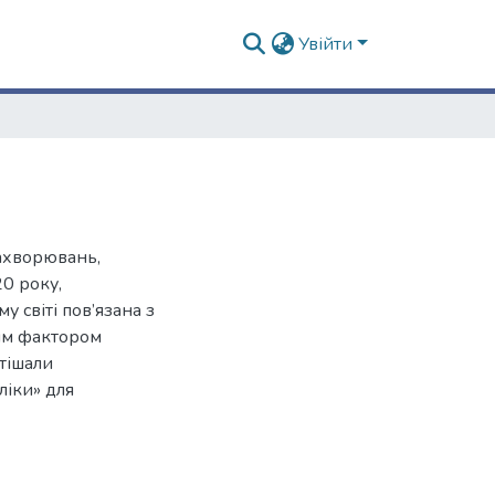
Увійти
захворювань,
20 року,
у світі пов’язана з
им фактором
тішали
ліки» для