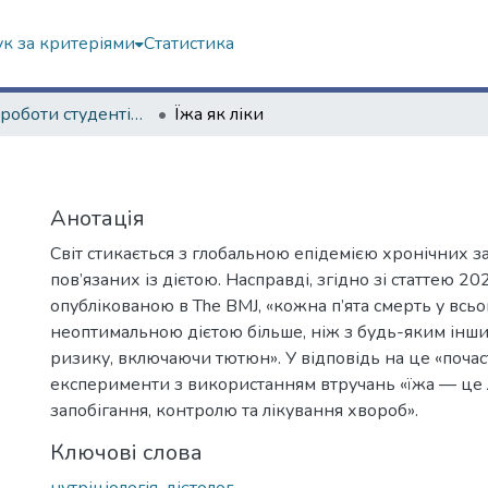
к за критеріями
Статистика
Наукові роботи студентів та аспірантів. Медичний факультет
Їжа як ліки
Анотація
Світ стикається з глобальною епідемією хронічних 
пов’язаних із дієтою. Насправді, згідно зі статтею 20
опублікованою в The BMJ, «кожна п’ята смерть у всьом
неоптимальною дієтою більше, ніж з будь-яким інш
ризику, включаючи тютюн». У відповідь на це «почас
експерименти з використанням втручань «їжа — це 
запобігання, контролю та лікування хвороб».
Ключові слова