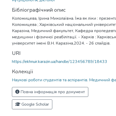
нутріціологія
,
дієтолог
Бібліографічний опис
Коломицева, Ірина Миколаївна. Їжа як ліки : презентац
Коломицева ; Харківський національний університет 
Каразіна, Медичний факультет, Кафедра пропедевт
медицини і фізичної реабілітації. - Харків : Харків
університет імені В.Н. Каразіна,2024. - 26 слайдів.
URI
https://ekhnuir.karazin.ua/handle/123456789/18433
Колекції
Наукові роботи студентів та аспірантів. Медичний ф
Повна інформація про документ
Google Scholar