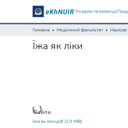
Розділи та колекції
Пошу
Головна
Медичний факультет
Їжа як ліки
Вантажиться...
Файли
Їжа як ліки.pdf
(1,9 MB)