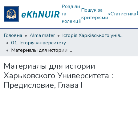
Розділи
Пошук за
та
Статистика
критеріями
колекції
Головна
Alma mater
Історія Харківського університету
01. Історія університету
Материалы для истории Харьковского Университета : Предисловие, Глава І
Материалы для истории
Харьковского Университета :
Предисловие, Глава І