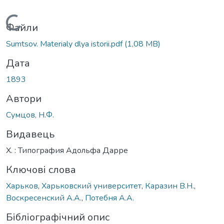
Вантажиться...
Файли
Sumtsov. Materialy dlya istorii.pdf
(1,08 MB)
Дата
1893
Автори
Сумцов, Н.Ф.
Видавець
Х. : Типография Адольфа Дарре
Ключові слова
Харьков
,
Харьковский университет
,
Каразин В.Н.
,
Воскресенский А.А.
,
Потебня А.А.
Бібліографічний опис