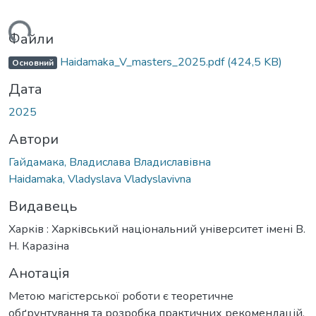
иться...
Файли
Haidamaka_V_masters_2025.pdf
(424,5 KB)
Основний
Дата
2025
Автори
Гайдамака, Владислава Владиславівна
Haidamaka, Vladyslava Vladyslavivna
Видавець
Харків : Харківський національний університет імені В.
Н. Каразіна
Анотація
Метою магістерської роботи є теоретичне
обґрунтування та розробка практичних рекомендацій,