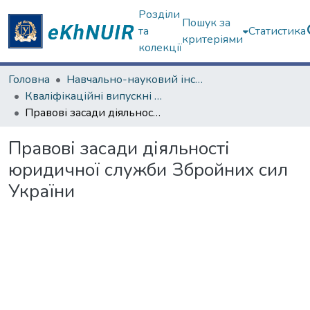
Розділи
Пошук за
та
Статистика
критеріями
колекції
Головна
Навчально-науковий інститут "Інститут державного управління"
Кваліфікаційні випускні роботи магістрів. Інститут державного управління
Правові засади діяльності юридичної служби Збройних сил України
Правові засади діяльності
юридичної служби Збройних сил
України