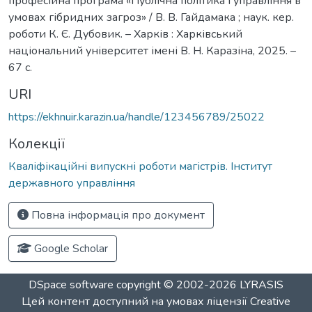
професійна програма «Публічна політика і управління в
умовах гібридних загроз» / В. В. Гайдамака ; наук. кер.
роботи К. Є. Дубовик. – Харків : Харківський
національний університет імені В. Н. Каразіна, 2025. –
67 с.
URI
https://ekhnuir.karazin.ua/handle/123456789/25022
Колекції
Кваліфікаційні випускні роботи магістрів. Інститут
державного управління
Повна інформація про документ
Google Scholar
DSpace software
copyright © 2002-2026
LYRASIS
Цей контент доступний на умовах ліцензії
Creative