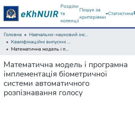
Розділи
Пошук за
та
Статистика
критеріями
колекції
Головна
Навчально-науковий інститут комп'ютерних наук та штучного інтелекту
Кваліфікаційні випускні роботи магістрів. Навчально-науковий інститут комп'ютерних наук та штучного інтелекту
Математична модель і програмна імплементація біометричної системи автоматичного розпізнавання голосу
Математична модель і програмна
імплементація біометричної
системи автоматичного
розпізнавання голосу