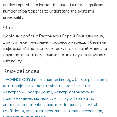
on this topic should include the use of a more significant
number of participants to understand the system's
universality.
Опис
Керівник роботи: Рассомахін Сергій Геннадійович,
доктор технічних наук, професор кафедри безпеки
інформаційних систем, мереж і технологій Навчально-
наукового інституту комп’ютерних наук та штучного
інтелекту
Ключові слова
TECHNOLOGY::Information technology
,
біометрія
,
спектр
,
автентифікація
,
ідентифікація
,
мел-частотні
кепстральні коефіцієнти
,
кепстр
,
автоматичне
розпізнавання
,
модель суміші Гауса
,
biometrics
,
authentication
,
identification
,
mel-frequency cepstral
coefficients
,
spectrum
,
cepstrum
,
automatic recognition
,