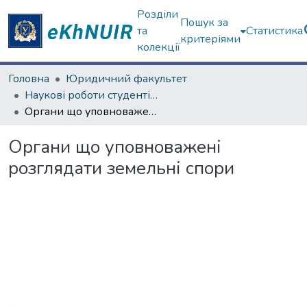
Розділи
Пошук за
та
Статистика
критеріями
колекції
Головна
Юридичний факультет
Наукові роботи студентів та аспірантів. Юридичний факультет
Органи що уповноважені розглядати земельні спори
Органи що уповноважені
розглядати земельні спори
Вантажиться...