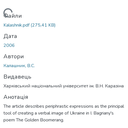
Вантажиться...
Файли
Kalashnik.pdf
(275,41 KB)
Дата
2006
Автори
Калашник, В.С.
Видавець
Харкiвський нацiональний унiверситет iм. В.Н. Каразiна
Анотація
The article describes periphrastic expressions as the principal
tool of creating a verbal image of Ukraine in I. Bagriany's
poem The Golden Boomerang.