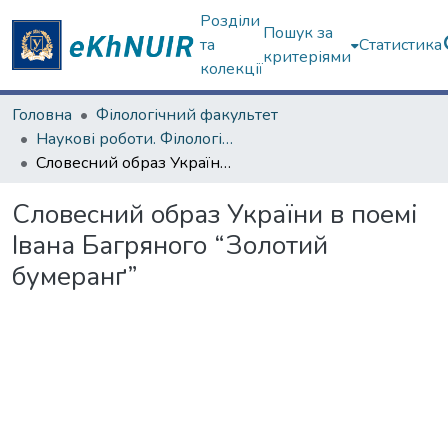
Розділи
Пошук за
та
Статистика
критеріями
колекції
Головна
Філологічний факультет
Наукові роботи. Філологічний факультет
Словесний образ України в поемі Івана Багряного “Золотий бумеранґ”
Словесний образ України в поемі
Івана Багряного “Золотий
бумеранґ”