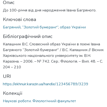
Опис
До 100-річчя від дня народження Івана Багряного.
Ключові слова
Багряний
,
“Золотий бумеранґ”
,
образ України
Бібліографічний опис
Калашник В.С. Словесний образ України в поемі Івана
Багряного “Золотий бумеранґ” / В.С. Калашник // Вiсник
Харкiвського нацiонального унiверситету iм. В.Н.
Каразiна. – 2006. – № 742. Сер.: Філологія. – Вип. 48. – С.
204 – 210
URI
https://ekhnuir.karazin.ua/handle/123456789/3239
Колекції
Наукові роботи. Філологічний факультет