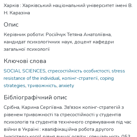
Харків : Харківський національний університет імені В.
Н. Каразіна
Опис
Керівник роботи: Російчук Тетяна Анатоліївна,
кандидат психологічних наук, доцент кафедри
загальної психології
Ключові слова
SOCIAL SCIENCES
,
стресостійкість особистості
,
stress
resistance of the individual
,
копінг-стратегії
,
coping
strategies
,
тривожність
,
anxiety
Бібліографічний опис
Срібна, Карина Сергіївна. Зв'язок копінг-стратегій з
рівенем тривожності та стресостійкості у студентів
психологів та студентів технічного спрямування під час
війни в Україні : кваліфікаційна робота другого
(магістерського) рівня вищої освіти : спеціальність 053