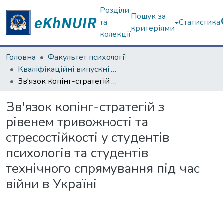
Розділи
Пошук за
та
Статистика
критеріями
колекції
Головна
Факультет психології
Кваліфікаційні випускні роботи магістрів. Факультет психології
Зв'язок копінг-стратегій з рівенем тривожності та стресостійкості у студентів психологів та студентів технічного спрямування під час війни в Україні
Зв'язок копінг-стратегій з
рівенем тривожності та
стресостійкості у студентів
психологів та студентів
технічного спрямування під час
війни в Україні