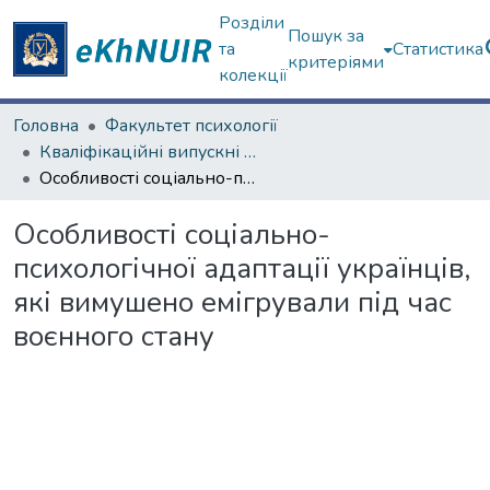
Розділи
Пошук за
та
Статистика
критеріями
колекції
Головна
Факультет психології
Кваліфікаційні випускні роботи магістрів. Факультет психології
Особливості соціально-психологічної адаптації українців, які вимушено емігрували під час воєнного стану
Особливості соціально-
психологічної адаптації українців,
які вимушено емігрували під час
воєнного стану