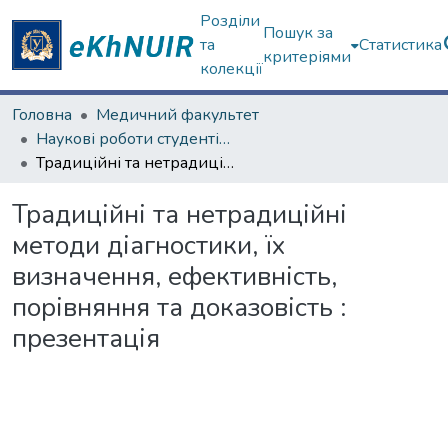
Розділи
Пошук за
та
Статистика
критеріями
колекції
Головна
Медичний факультет
Наукові роботи студентів та аспірантів. Медичний факультет
Традиційні та нетрадиційні методи діагностики, їх визначення, ефективність, порівняння та доказовість : презентація
Традиційні та нетрадиційні
методи діагностики, їх
визначення, ефективність,
порівняння та доказовість :
презентація