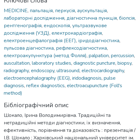
Ключові слова
MEDICINE
,
пальпація
,
перкусія
,
аускультація
,
лабораторні дослідження
,
діагностична пункція
,
біопсія
,
рентгенографія
,
ендоскопія
,
ультразвукове
дослідження (УЗД)
,
електрокардіографія
,
електроенцефалографія (ЕЕГ)
,
іридодіагностика
,
пульсова діагностика
,
рефлексодіагностика
,
електроакупунктура (метод Фолля)
,
palpation
,
percussion
,
auscultation
,
laboratory studies
,
diagnostic puncture
,
biopsy
,
radiography
,
endoscopy
,
ultrasound
,
electrocardiography
,
electroencephalography (EEG)
,
iridodiagnosis
,
pulse
diagnosis
,
reflex diagnostics
,
electroacupuncture (Foll's
method)
Бібліографічний опис
Шокало, Ірина Володимирівна. Традиційні та
нетрадиційні методи діагностики, їх визначення,
ефективність, порівняння та доказовість : презентація /
І.В. Шокало ; Харківський національний університет ім.