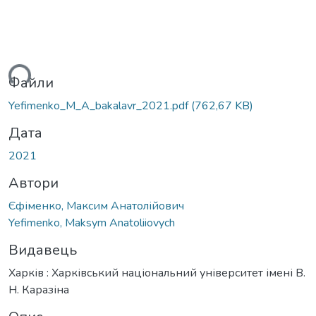
иться...
Файли
Yefimenko_M_A_bakalavr_2021.pdf
(762,67 KB)
Дата
2021
Автори
Єфіменко, Максим Анатолійович
Yefimenko, Maksym Anatoliiovych
Видавець
Харків : Харківський національний університет імені В.
Н. Каразіна