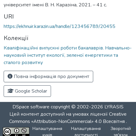
університет імені В. Н. Каразіна, 2021. – 41 с.
URI
https://ekhnuir.karazin.ua/handle/123456789/20455
Колекції
Кваліфікаційні випускні роботи бакалаврів. Навчально-
науковий інститут екології, зеленої енергетики та
сталого розвитку
Повна інформація про документ
Google Scholar
DSpace software
copyright © 2002-2026
LYRASIS
Цей контент доступний на умовах ліцензії
Creative
Commons «Attribution-NonCommercial» 4.0 Всесвітня
.
Налаштування
Налаштування
Зворотній
куків
доступності
зв'язок