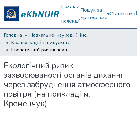
Розділи
Пошук за
та
Статистика
критеріями
колекції
Головна
Навчально-науковий інститут екології, зеленої енергетики та сталого розвитку
Кваліфікаційні випускні роботи бакалаврів. Навчально-науковий інститут екології, зеленої енергетики та сталого розвитку
Екологічний ризик захворюваності органів дихання через забруднення атмосферного повітря (на прикладі м. Кременчук)
Екологічний ризик
захворюваності органів дихання
через забруднення атмосферного
повітря (на прикладі м.
Кременчук)