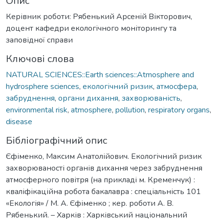
Опис
Керівник роботи: Рябенький Арсеній Вікторович,
доцент кафедри екологічного моніторингу та
заповідної справи
Ключові слова
NATURAL SCIENCES::Earth sciences::Atmosphere and
hydrosphere sciences
,
екологічний ризик
,
атмосфера
,
забруднення
,
органи дихання
,
захворюваність
,
environmental risk
,
atmosphere
,
pollution
,
respiratory organs
,
disease
Бібліографічний опис
Єфіменко, Максим Анатолійович. Екологічний ризик
захворюваності органів дихання через забруднення
атмосферного повітря (на прикладі м. Кременчук) :
кваліфікаційна робота бакалавра : спеціальність 101
«Екологія» / М. А. Єфіменко ; кер. роботи А. В.
Рябенький. – Харків : Харківський національний