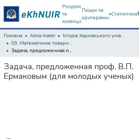
Розділи
Пошук за
та
Статистика
критеріями
колекції
Головна
Alma mater
Історія Харківського університету
09. Математичне товариство (з 1879 р.)
Задача, предложенная проф. В.П. Ермаковым (для молодых ученых)
Задача, предложенная проф. В.П.
Ермаковым (для молодых ученых)