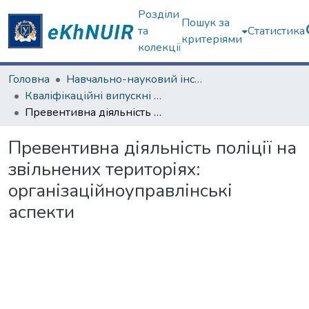
Розділи
Пошук за
та
Статистика
критеріями
колекції
Головна
Навчально-науковий інститут "Інститут державного управління"
Кваліфікаційні випускні роботи магістрів. Інститут державного управління
Превентивна діяльність поліції на звільнених територіях: організаційноуправлінські аспекти
Превентивна діяльність поліції на
звільнених територіях:
організаційноуправлінські
аспекти