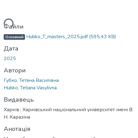
ься...
Файли
Hubko_T_masters_2025.pdf
(595,43 KB)
Основний
Дата
2025
Автори
Губко, Тетяна Василівна
Hubko, Tetiana Vasylivna
Видавець
Харків : Харківський національний університет імені В.
Н. Каразіна
Анотація