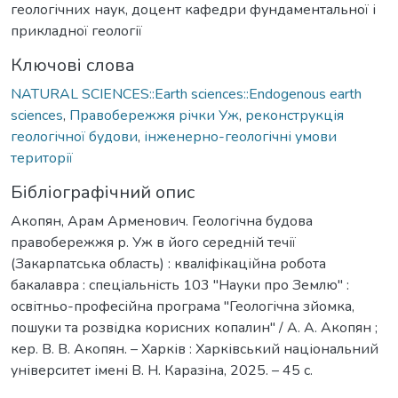
геологічних наук, доцент кафедри фундаментальної і
прикладної геології
Ключові слова
NATURAL SCIENCES::Earth sciences::Endogenous earth
sciences
,
Правобережжя річки Уж
,
реконструкція
геологічної будови
,
інженерно-геологічні умови
території
Бібліографічний опис
Акопян, Арам Арменович. Геологічна будова
правобережжя р. Уж в його середній течії
(Закарпатська область) : кваліфікаційна робота
бакалавра : спеціальність 103 "Науки про Землю" :
освітньо-професійна програма "Геологічна зйомка,
пошуки та розвідка корисних копалин" / А. А. Акопян ;
кер. В. В. Акопян. – Харків : Харківський національний
університет імені В. Н. Каразіна, 2025. – 45 с.