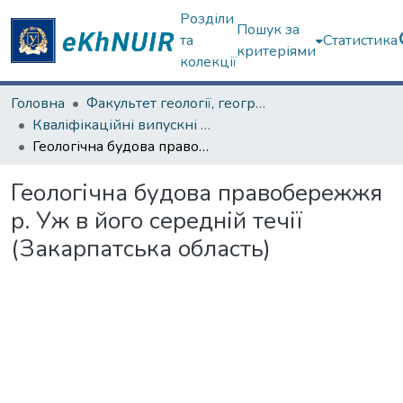
Розділи
Пошук за
та
Статистика
критеріями
колекції
Головна
Факультет геології, географіії, рекреації і туризму
Кваліфікаційні випускні роботи бакалаврів. Факультет геології, географіії, рекреації і туризму
Геологічна будова правобережжя р. Уж в його середній течії (Закарпатська область)
Геологічна будова правобережжя
р. Уж в його середній течії
(Закарпатська область)