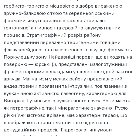
горбисто-гористою місцевістю з добре вираженою
яружно-балковою сіткою та середньогірськими
формами, які утворилися внаслідок тривалої
тектонічної активності та ерозійно-акумулятивних
процесів. Стратиграфічний розріз району
представлений переважно теригенними товщами
флішу крейдового та палеогенового віку, що формують
Поркулецьку зону. Найдавніші породи, що виходять на
поверхню — юрські (J), представлені малопотужними і
фрагментарними відкладами у південносхідній частині
аркуша. Магматизм у межах району представлений
андезитовими проявами та інтрузіями, пов’язаними з
вулканічною активністю палеогену, характерною для
Вигорлат-Гутинського вулканічного поясу. Вони мають
як петрографічне, так і мінералогічне значення. Pусло
річки Уж частково врізане, має характерні тераси, що
відображають етапи тектонічного підняття та
денудаційних процесів. Гідрогеологічні умови