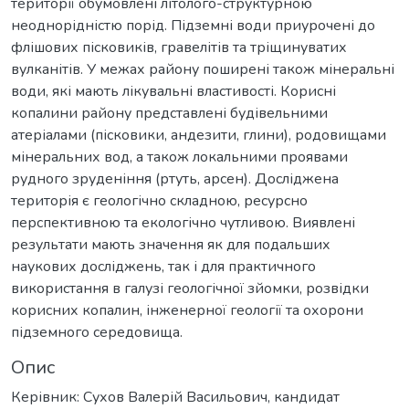
території обумовлені літолого-cтруктурною
неоднорідністю порід. Підземні води приурочені до
флішових пісковиків, гравелітів та тріщинуватих
вулканітів. У межах району поширені також мінеральні
води, які мають лікувальні властивості. Корисні
копалини району представлені будівельними
атеріалами (пісковики, андезити, глини), родовищами
мінеральних вод, а також локальними проявами
рудного зруденіння (ртуть, арсен). Досліджена
територія є геологічно складною, ресурсно
перспективною та екологічно чутливою. Виявлені
результати мають значення як для подальших
наукових досліджень, так і для практичного
використання в галузі геологічної зйомки, розвідки
корисних копалин, інженерної геології та охорони
підземного середовища.
Опис
Керівник: Сухов Валерій Васильович, кандидат