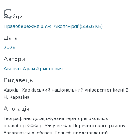
Вантажиться...
Файли
Правобережжя р.Уж_Акопян.pdf
(558,8 KB)
Дата
2025
Автори
Акопян, Арам Арменович
Видавець
Харків : Харківський національний університет імені В.
Н. Каразіна
Анотація
Географічно досліджувана територія охоплює
правобережжя р. Уж у межах Перечинського району
Закарпатської області. Рельєф представлений