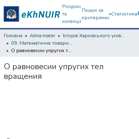
Розділи
Пошук за
та
Статистика
критеріями
колекції
Головна
Alma mater
Історія Харківського університету
09. Математичне товариство (з 1879 р.)
О равновесии упругих тел вращения
О равновесии упругих тел
вращения