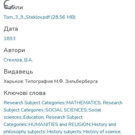
Вантажиться...
Файли
Tom_3_9_Steklov.pdf
(28,56 MB)
Дата
1893
Автори
Стеклов, В.А.
Видавець
Харьков: Типография М.Ф. Зильберберга
Ключові слова
Research Subject Categories::MATHEMATICS
,
Research
Subject Categories::SOCIAL SCIENCES::Social
sciences::Education
,
Research Subject
Categories::HUMANITIES and RELIGION::History and
philosophy subjects::History subjects::History of science
,