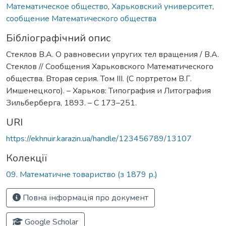
Математическое общество
,
Харьковский университет
,
сообщение Математического общества
Бібліографічний опис
Стеклов В.А. О равновесии упругих тел вращения / В.А.
Стеклов // Сообщения Харьковского Математического
общества. Вторая серия. Том ІIІ. (С портретом В.Г.
Имшенецкого). – Харьков: Типография и Литография
Зильберберга, 1893. – С 173–251.
URI
https://ekhnuir.karazin.ua/handle/123456789/13107
Колекції
09. Математичне товариство (з 1879 р.)
Повна інформація про документ
Google Scholar