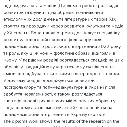
відьом, русалок та мавок. Дипломна робота розглядає
розвиток та функції цих образів, починаючи з
етнологічних досліджень та літературних творів XIX
століття та проходячи через розвиток культури та медіа
у XX столітті. Вона також окремо досліджує специфіку
розвитку нового військового фольклору після
повномасштабного російського вторгнення 2022 року
та роль, яку ці жіночі міфологічні образи відіграли в
ньому. У першому розділі розглядається специфіка цих
образів у традиційному українському суспільстві та
зміни, що відбуваються з ними в літературі цієї епохи.
У другому розділі досліджується розвиток
постфольклору та поп-медіакультури в Україні після
здобуття незалежності, а також розглядається
специфіка ролі цих жіночих міфологічних образів у
соціальному активізмі в сучасний час та реакція на
повномасштабне вторгнення в Україну сьогодні.
The diploma work shows the results of the research on the