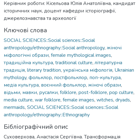
Керівник роботи: Кісельова Юлія Анатоліївна, кандидат
історичних наук, доцент кафедри історіографії,
джерелознавства та археології
Ключові слова
SOCIAL SCIENCES::Social sciences::Social
anthropology/ethnography::Social anthropology
,
жіночі
міфологічні образи
,
female mythological images
,
традиційна культура
,
traditional culture
,
літературна
традиція
,
literary tradition
,
українська міфологія
,
Ukrainian
mythology
,
фольклор
,
постфольклор
,
поп-культура
,
медіа культура
,
воєнний фольклор
,
жіночі образи
,
відьми
,
мавки
,
русалки
,
folklore
,
post-folklore
,
pop culture
,
media culture
,
war folklore
,
female images
,
witches
,
dryads
,
mermaids
,
SOCIAL SCIENCES::Social sciences::Social
anthropology/ethnography::Ethnography
Бібліографічний опис
Суховерхова, Анастасія Сергіївна. Трансформація