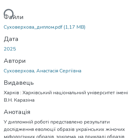
ься...
Файли
Суховерхова_диплом.pdf
(1,17 MB)
Дата
2025
Автори
Суховерхова, Анастасія Сергіївна
Видавець
Харків : Харківський національний університет імені
В.Н. Каразіна
Анотація
У дипломній роботі представлено результати
дослідження еволюції образів українських жіночих
міфологічних образів, зокрема, на прикладі образів