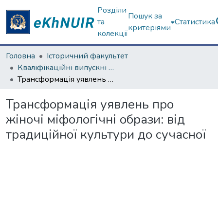
Розділи
Пошук за
та
Статистика
критеріями
колекції
Головна
Історичний факультет
Кваліфікаційні випускні роботи бакалаврів. Історичний факультет
Трансформація уявлень про жіночі міфологічні образи: від традиційної культури до сучасної
Трансформація уявлень про
жіночі міфологічні образи: від
традиційної культури до сучасної